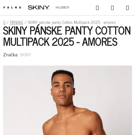
PREJSŤ
HĽADAŤ
NÁKUPN
NA
KOŠÍK
OBSAH
DOMOV
/
PÁNSKE
/
SKINY pánske panty Cotton Multipack 2025 - amores
SKINY PÁNSKE PANTY COTTON
MULTIPACK 2025 - AMORES
Značka:
SKINY