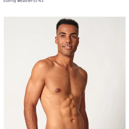
stormy weather-S743