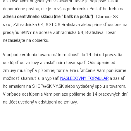
a so všetkými originálnymi visačkami. Tovar je najlepšie zaslať
doporučene poštou, nie je to však podmienka. Poslať ho treba na
adresu centrálneho skladu (nie " balík na poštu")
: Glamour SK
s.r.o., Záhradnícka 64, 821 08 Bratislava alebo priniesť osobne na
predajňu SKINY na adrese Záhradnícka 64, Bratislava. Tovar
nezasielajte na dobierku.
V prípade vrátenia tovaru máte možnosť do 14 dní od prevzatia
odstúpiť od zmluvy a zaslať nám tovar späť. Odstúpenie od
zmluvy musí byť v písomnej forme. Pre uľahčenie Vám ponúkame
možnosť stiahnuť si a vypísať
NASLEDOVNÝ FORMULÁR
a zaslať
ho emailom na
SHOP@SKINY.SK
alebo vytlačený spolu s tovarom.
V prípade odstúpenia Vám peniaze pošleme do 14 pracovných dní
na účet uvedený v odstúpení od zmluvy.