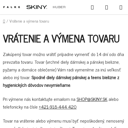
PREJSŤ
HĽADAŤ
NÁKUPN
NA
KOŠÍK
OBSAH
DOMOV
/
Vrátenie a výmena tovaru
VRÁTENIE A VÝMENA TOVARU
Zakúpený tovar možno vrátiť prípadne vymeniť do 14 dní odo dňa
prevzatia tovaru. Tovar (vrchné diely dámskej a pánskej bielizne,
pyžamy a domáce oblečenie) Vám radi vymeníme za inú veľkosť
alebo iný tovar.
Spodné diely dámskej pánskej a teens bielizne z
hygienických dôvodov nevymieňame
.
Pri výmene nás kontaktujte emailom na
SHOP@SKINY.SK
alebo
telefonicky na čísle
+421-918-444 420
Tovar na vrátenie alebo výmenu musí byť nepoškodený, nenosený