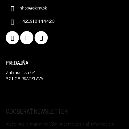
shop
@
skiny.sk
+421918444420
PREDAJŇA
Záhradnícka 64
821 08 BRATISLAVA
ODOBERAŤ NEWSLETTER
Vložte svoj e-mail a my Vám budeme zasielať informácie o