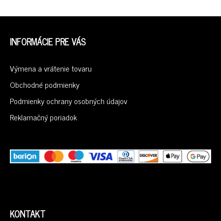
Z
Á
INFORMÁCIE PRE VÁS
P
Ä
Výmena a vrátenie tovaru
T
I
Obchodné podmienky
E
Podmienky ochrany osobných údajov
Reklamačný poriadok
KONTAKT