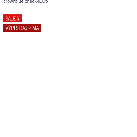
crownblue check-s105
SALE %
VÝPREDAJ ZIMA