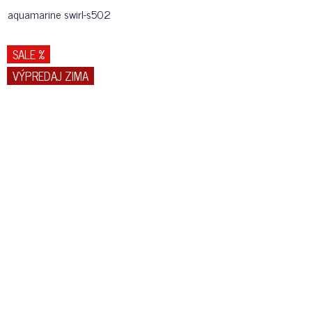
aquamarine swirl-s502
SALE %
VÝPREDAJ ZIMA