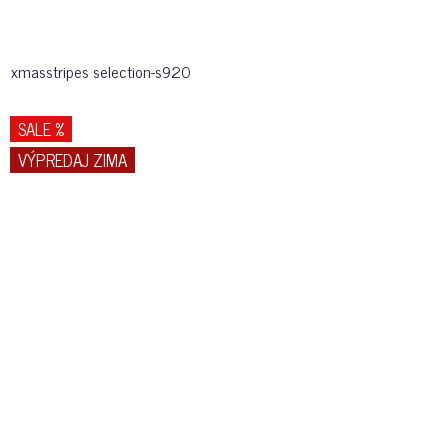
xmasstripes selection-s920
SALE %
VÝPREDAJ ZIMA