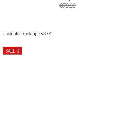
€79,99
sonicblue melange-s374
SALE %