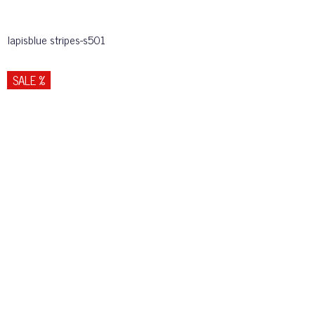
lapisblue stripes-s501
SALE %