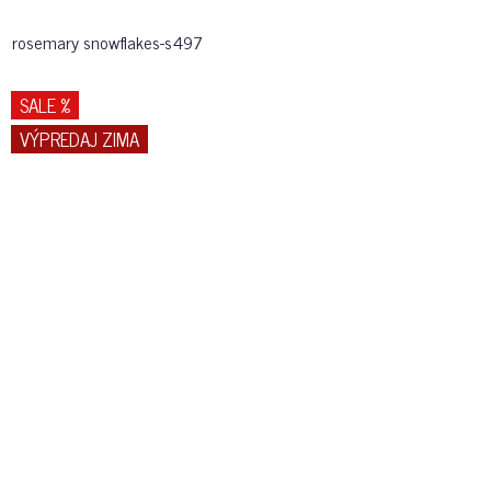
rosemary snowflakes-s497
SALE %
VÝPREDAJ ZIMA