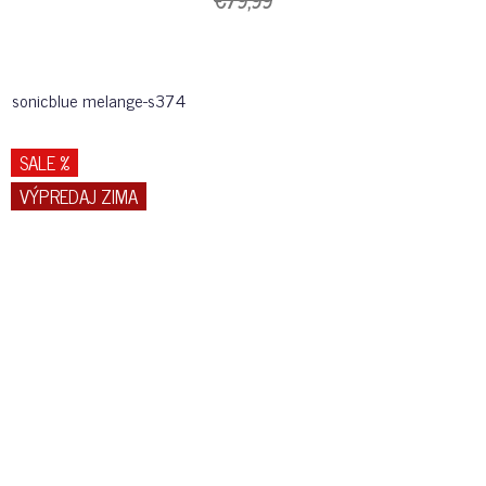
€79,99
sonicblue melange-s374
SALE %
VÝPREDAJ ZIMA