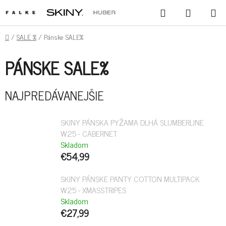
PREJSŤ
HĽADAŤ
NÁKUPN
NA
KOŠÍK
OBSAH
DOMOV
/
SALE %
/
Pánske SALE%
PÁNSKE SALE%
NAJPREDÁVANEJŠIE
SKINY PÁNSKA PYŽAMA DLHÁ SLUMBERLINE
W25 - CABERNET
Skladom
€54,99
SKINY PÁNSKE PANTY COTTON MULTIPACK
W25 - XMASSTRIPES
Skladom
€27,99