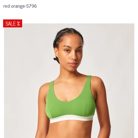
red orange-S796
SALE %