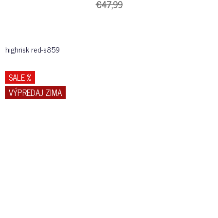
€47,99
highrisk red-s859
SALE %
VÝPREDAJ ZIMA