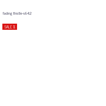
fading thistle-s642
SALE %