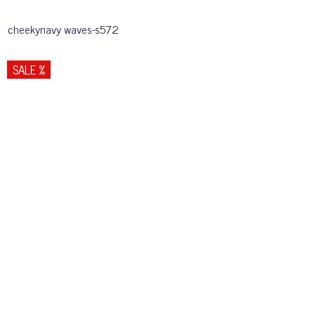
cheekynavy waves-s572
SALE %