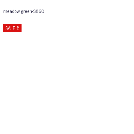
meadow green-S860
SALE %