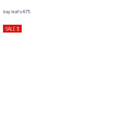
bay leaf-s475
SALE %