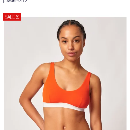
powder-s412
SALE %