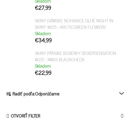
Skladom
€27,99
SKINY DÁMSKE NOHAVICE DLHÉ NIGHT IN
SKINY W25 - ARCTICGREEN FLOWERS
Skladom
€34,99
SKINY PÁNSKE BOXERKY BOXERSENSATION
W25 - XMAS BLACKCHECK
Skladom
€22,99
R
Radiť podľa:
Odporúčame
A
D
E
OTVORIŤ FILTER
N
I