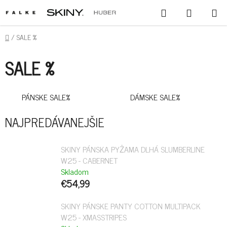
PREJSŤ
HĽADAŤ
NÁKUPN
NA
KOŠÍK
OBSAH
DOMOV
/
SALE %
SALE %
PÁNSKE SALE%
DÁMSKE SALE%
NAJPREDÁVANEJŠIE
SKINY PÁNSKA PYŽAMA DLHÁ SLUMBERLINE
W25 - CABERNET
Skladom
€54,99
SKINY PÁNSKE PANTY COTTON MULTIPACK
W25 - XMASSTRIPES