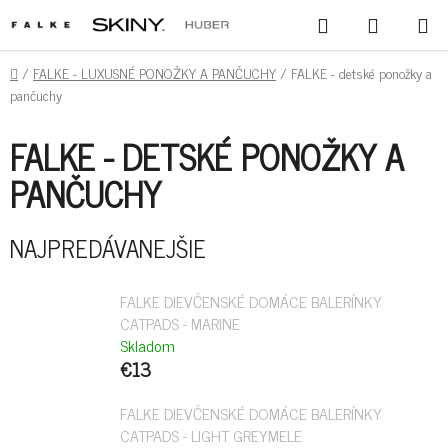
PREJSŤ
HĽADAŤ
NÁKUPN
NA
KOŠÍK
OBSAH
DOMOV
/
FALKE - LUXUSNÉ PONOŽKY A PANČUCHY
/
FALKE - detské ponožky a
pančuchy
FALKE - DETSKÉ PONOŽKY A
PANČUCHY
NAJPREDÁVANEJŠIE
FALKE DIEVČENSKÉ DOMÁCE BALERÍNKY
CATPADS - MARINE
Skladom
€13
FALKE DIEVČENSKÉ DOMÁCE BALERÍNKY
CATPADS - LIGHT GREYMELE