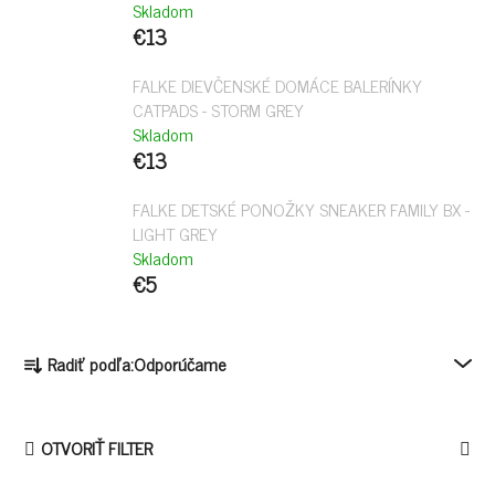
Skladom
€13
FALKE DIEVČENSKÉ DOMÁCE BALERÍNKY
CATPADS - STORM GREY
Skladom
€13
FALKE DETSKÉ PONOŽKY SNEAKER FAMILY BX -
LIGHT GREY
Skladom
€5
R
Radiť podľa:
Odporúčame
A
D
E
OTVORIŤ FILTER
N
I