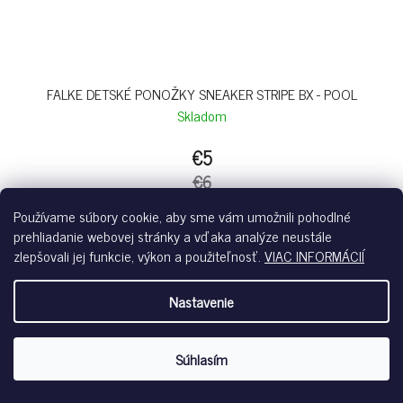
FALKE DETSKÉ PONOŽKY SNEAKER STRIPE BX - POOL
Skladom
€5
€6
Používame súbory cookie, aby sme vám umožnili pohodlné
prehliadanie webovej stránky a vďaka analýze neustále
zlepšovali jej funkcie, výkon a použiteľnosť.
VIAC INFORMÁCIÍ
pool-6167
Nastavenie
SALE %
Súhlasím