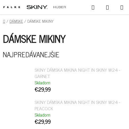
PREJSŤ
HĽADAŤ
NÁKUPN
NA
KOŠÍK
OBSAH
DOMOV
/
DÁMSKE
/
DÁMSKE MIKINY
DÁMSKE MIKINY
NAJPREDÁVANEJŠIE
SKINY DÁMSKA MIKINA NIGHT IN SKINY W24 -
GARNET
Skladom
€29,99
SKINY DÁMSKA MIKINA NIGHT IN SKINY W24 -
PEACOCK
Skladom
€29,99