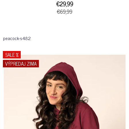
€29,99
€69,99
peacock-s482
SALE %
VÝPREDAJ ZIMA