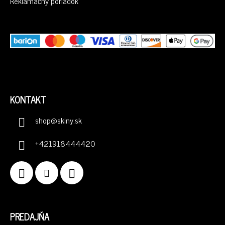
V
Reklamačný poriadok
K
Y
V
Ý
P
I
S
U
KONTAKT
shop
@
skiny.sk
+421918444420
PREDAJŇA