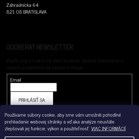
Záhradnícka 64
821 08 BRATISLAVA
ODOBERAŤ NEWSLETTER
Vložte svoj e-mail a my Vám budeme zasielať informácie o
nových produktoch na našom e-shope.
Email
PRIHLÁSIŤ SA
Používame súbory cookie, aby sme vám umožnili pohodlné
prehliadanie webovej stránky a vďaka analýze neustále
FACEBOOK
zlepšovali jej funkcie, výkon a použiteľnosť.
VIAC INFORMÁCIÍ