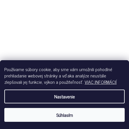
Používame súbory cookie, aby sme vám umožnili pohodlné
prehliadanie webovej stránky a vďaka analýze neustále
zlepšovali jej funkcie, výkon a použiteľnosť.
VIAC INFORMÁCIÍ
Nastavenie
HUBER PÁNSKE V-TRIČKO KRÁTKY RUKÁV ORIGINAL B26 -
BLACK
Súhlasím
Skladom u dodávateľa
€39,95