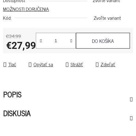
Dostupnosť
Zvoľte variant
MOŽNOSTI DORUČENIA
Kód:
Zvoľte variant
€34,99
DO KOŠÍKA
€27,99
Jednotková cena:
Tlač
Opýtať sa
Strážiť
Zdieľať
POPIS
DISKUSIA