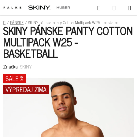
PREJSŤ
HĽADAŤ
NÁKUPN
NA
KOŠÍK
OBSAH
DOMOV
/
PÁNSKE
/
SKINY pánske panty Cotton Multipack W25 - basketball
SKINY PÁNSKE PANTY COTTON
MULTIPACK W25 -
BASKETBALL
Značka:
SKINY
SALE %
VÝPREDAJ ZIMA