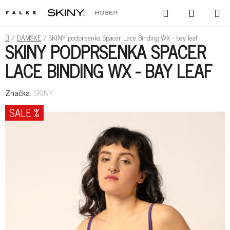
PREJSŤ
HĽADAŤ
NÁKUPN
NA
KOŠÍK
OBSAH
DOMOV
/
DÁMSKE
/
SKINY podprsenka Spacer Lace Binding WX - bay leaf
SKINY PODPRSENKA SPACER
LACE BINDING WX - BAY LEAF
Značka:
SKINY
SALE %