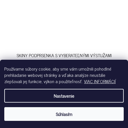
SKINY PODPRSENKA S VYBERATEĽNÝMI VÝSTUŽAMI
SENSATION S26 - CRABAPPLE
Skladom
Používame súbory cookie, aby sme vám umožnili pohodlné
prehliadanie webovej stránky a vďaka analýze neustále
€47,99
zlepšovali jej funkcie, výkon a použiteľnosť.
VIAC INFORMÁCIÍ
Nastavenie
crabapple-a079
Súhlasím
NOVINKA