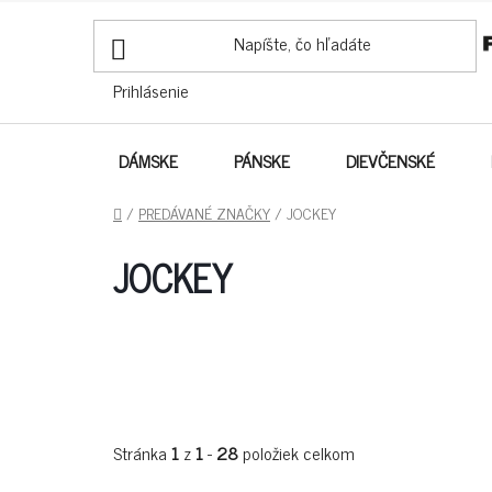
PREJSŤ
NA
OBSAH
Prihlásenie
DÁMSKE
PÁNSKE
DIEVČENSKÉ
DOMOV
/
PREDÁVANÉ ZNAČKY
/
JOCKEY
JOCKEY
Stránka
1
z
1
-
28
položiek celkom