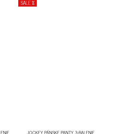
SALE %
LENIE
JOCKEY PÁNSKE PANTY 3-BALENIE