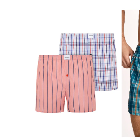
V
Ý
P
I
S
P
R
O
D
U
K
T
O
V