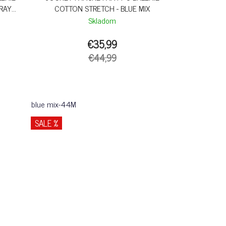
RAY
COTTON STRETCH - BLUE MIX
Skladom
€35,99
€44,99
blue mix-44M
SALE %