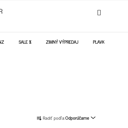
NÁKUPNÝ
KOŠÍK
NZ
SALE %
ZIMNÝ VÝPREDAJ
PLAVKY - VÝPREDA
R
Radiť podľa:
Odporúčame
A