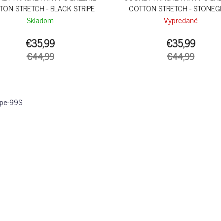
TON STRETCH - BLACK STRIPE
COTTON STRETCH - STONEG
MELANGE
Skladom
Vypredané
€35,99
€35,99
€44,99
€44,99
ipe-99S