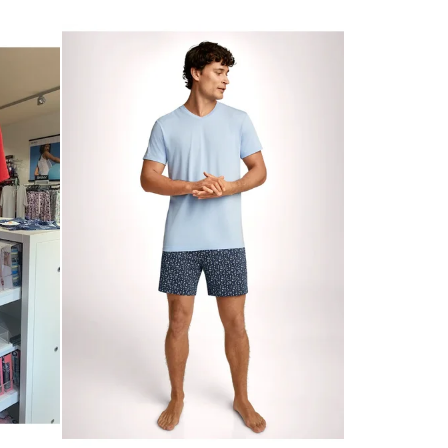
D
E
N
I
E
P
R
O
D
U
K
T
O
V