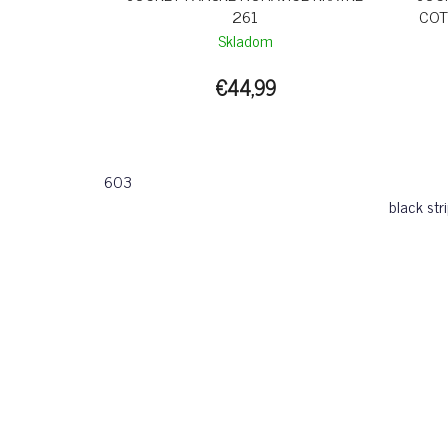
261
COT
Skladom
€44,99
603
black str