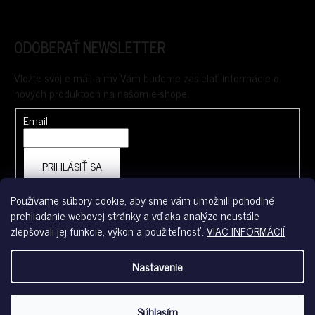
ODOBERAŤ NEWSLETTER
Vložte svoj e-mail a my Vám budeme zasielať informácie o
nových produktoch na našom e-shope.
Email
PRIHLÁSIŤ SA
Používame súbory cookie, aby sme vám umožnili pohodlné
prehliadanie webovej stránky a vďaka analýze neustále
FACEBOOK
zlepšovali jej funkcie, výkon a použiteľnosť.
VIAC INFORMÁCIÍ
Nastavenie
Súhlasím
Vytvoril Shoptet