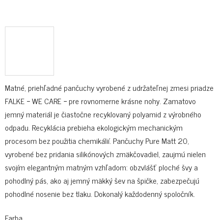
Matné, priehľadné pančuchy vyrobené z udržateľnej zmesi priadze
FALKE − WE CARE − pre rovnomerne krásne nohy. Zamatovo
jemný materiál je čiastočne recyklovaný polyamid z výrobného
odpadu. Recyklácia prebieha ekologickým mechanickým
procesom bez použitia chemikálií. Pančuchy Pure Matt 20,
vyrobené bez pridania silikónových zmäkčovadiel, zaujmú nielen
svojím elegantným matným vzhľadom: obzvlášť ploché švy a
pohodlný pás, ako aj jemný mäkký šev na špičke, zabezpečujú
pohodlné nosenie bez tlaku. Dokonalý každodenný spoločník.
Farba