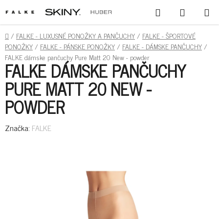
PREJSŤ
HĽADAŤ
NÁKUPN
NA
KOŠÍK
OBSAH
DOMOV
/
FALKE - LUXUSNÉ PONOŽKY A PANČUCHY
/
FALKE - ŠPORTOVÉ
PONOŽKY
/
FALKE - PÁNSKE PONOŽKY
/
FALKE - DÁMSKE PANČUCHY
/
FALKE dámske pančuchy Pure Matt 20 New - powder
FALKE DÁMSKE PANČUCHY
PURE MATT 20 NEW -
POWDER
Značka:
FALKE