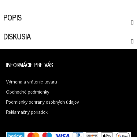
POPIS
DISKUSIA
Z
Á
INFORMÁCIE PRE VÁS
P
Ä
Výmena a vrátenie tovaru
T
I
Obchodné podmienky
E
Podmienky ochrany osobných údajov
Reklamačný poriadok