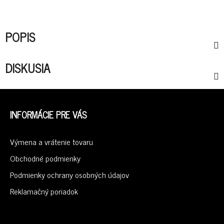
POPIS
DISKUSIA
Z
Á
INFORMÁCIE PRE VÁS
P
Ä
Výmena a vrátenie tovaru
T
I
Obchodné podmienky
E
Podmienky ochrany osobných údajov
Reklamačný poriadok