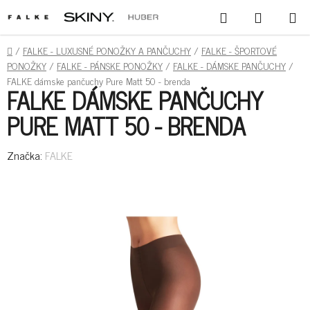
PREJSŤ
HĽADAŤ
NÁKUPN
NA
KOŠÍK
OBSAH
DOMOV
/
FALKE - LUXUSNÉ PONOŽKY A PANČUCHY
/
FALKE - ŠPORTOVÉ
PONOŽKY
/
FALKE - PÁNSKE PONOŽKY
/
FALKE - DÁMSKE PANČUCHY
/
FALKE dámske pančuchy Pure Matt 50 - brenda
FALKE DÁMSKE PANČUCHY
PURE MATT 50 - BRENDA
Značka:
FALKE