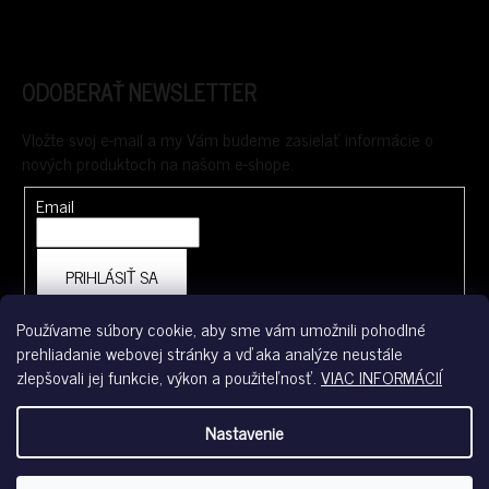
ODOBERAŤ NEWSLETTER
Vložte svoj e-mail a my Vám budeme zasielať informácie o
nových produktoch na našom e-shope.
Email
PRIHLÁSIŤ SA
Používame súbory cookie, aby sme vám umožnili pohodlné
prehliadanie webovej stránky a vďaka analýze neustále
FACEBOOK
zlepšovali jej funkcie, výkon a použiteľnosť.
VIAC INFORMÁCIÍ
Nastavenie