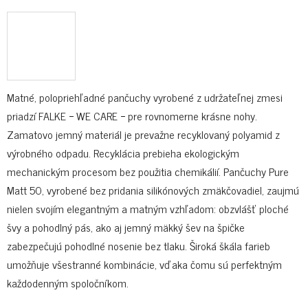
Matné, polopriehľadné pančuchy vyrobené z udržateľnej zmesi
priadzí FALKE − WE CARE − pre rovnomerne krásne nohy.
Zamatovo jemný materiál je prevažne recyklovaný polyamid z
výrobného odpadu. Recyklácia prebieha ekologickým
mechanickým procesom bez použitia chemikálií. Pančuchy Pure
Matt 50, vyrobené bez pridania silikónových zmäkčovadiel, zaujmú
nielen svojím elegantným a matným vzhľadom: obzvlášť ploché
švy a pohodlný pás, ako aj jemný mäkký šev na špičke
zabezpečujú pohodlné nosenie bez tlaku. Široká škála farieb
umožňuje všestranné kombinácie, vďaka čomu sú perfektným
každodenným spoločníkom.