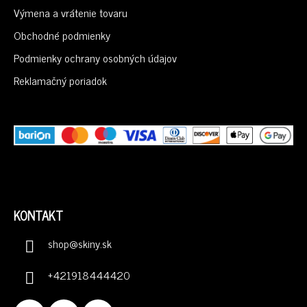
Ä
Výmena a vrátenie tovaru
T
I
Obchodné podmienky
E
Podmienky ochrany osobných údajov
Reklamačný poriadok
KONTAKT
shop
@
skiny.sk
+421918444420