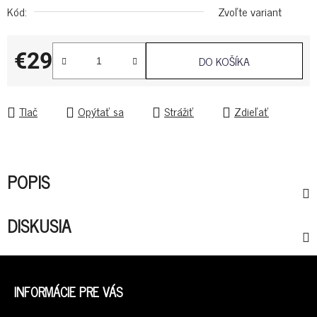
Kód:
Zvoľte variant
€29
DO KOŠÍKA
Jednotková cena:
Tlač
Opýtať sa
Strážiť
Zdieľať
POPIS
DISKUSIA
Z
Á
INFORMÁCIE PRE VÁS
P