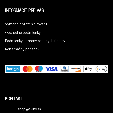
Z
Á
INFORMÁCIE PRE VÁS
P
Ä
Výmena a vrátenie tovaru
T
I
Obchodné podmienky
E
Podmienky ochrany osobných údajov
Reklamačný poriadok
KONTAKT
shop
@
skiny.sk