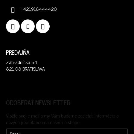
+421918444420
PREDAJŇA
Záhradnícka 64
821 08 BRATISLAVA
ODOBERAŤ NEWSLETTER
Vložte svoj e-mail a my Vám budeme zasielať informácie o
nových produktoch na našom e-shope.
Email