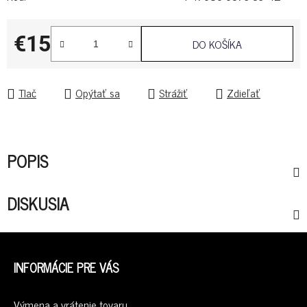
€15
DO KOŠÍKA
Jednotková cena:
Tlač
Opýtať sa
Strážiť
Zdieľať
POPIS
DISKUSIA
Z
Á
INFORMÁCIE PRE VÁS
P
Ä
Výmena a vrátenie tovaru