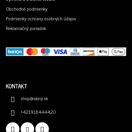
T
I
Obchodné podmienky
E
Podmienky ochrany osobných údajov
Reklamačný poriadok
KONTAKT
shop
@
skiny.sk
+421918444420