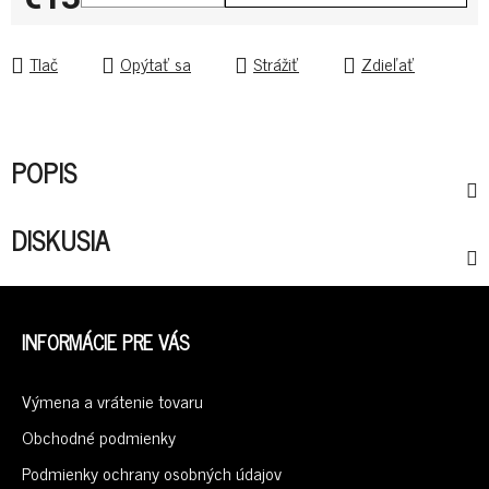
Jednotková cena:
Tlač
Opýtať sa
Strážiť
Zdieľať
POPIS
DISKUSIA
Z
Á
INFORMÁCIE PRE VÁS
P
Ä
Výmena a vrátenie tovaru
T
I
Obchodné podmienky
E
Podmienky ochrany osobných údajov