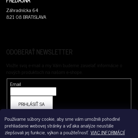
Záhradnícka 64
821 08 BRATISLAVA
ODOBERAŤ NEWSLETTER
Vložte svoj e-mail a my Vám budeme zasielať informácie o
nových produktoch na našom e-shope.
Email
PRIHLÁSIŤ SA
Používame súbory cookie, aby sme vám umožnili pohodlné
prehliadanie webovej stránky a vďaka analýze neustále
FACEBOOK
zlepšovali jej funkcie, výkon a použiteľnosť.
VIAC INFORMÁCIÍ