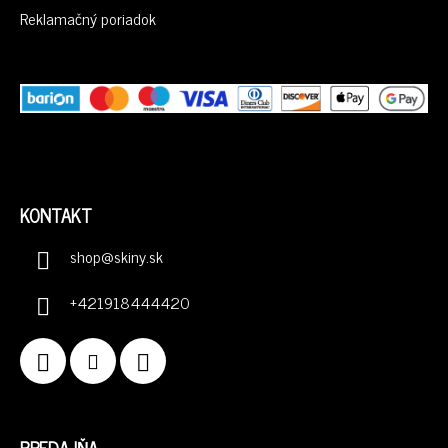
Reklamačný poriadok
KONTAKT
shop
@
skiny.sk
+421918444420
PREDAJŇA