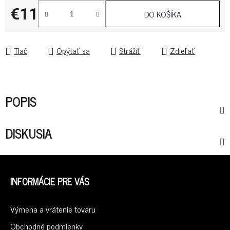
€11
DO KOŠÍKA
Jednotková cena:
Tlač
Opýtať sa
Strážiť
Zdieľať
POPIS
DISKUSIA
Z
Á
INFORMÁCIE PRE VÁS
P
Ä
Výmena a vrátenie tovaru
T
I
Obchodné podmienky