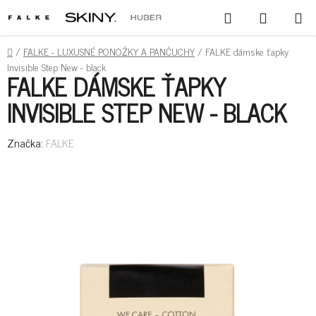
PREJSŤ
HĽADAŤ
NÁKUPN
NA
KOŠÍK
OBSAH
DOMOV
/
FALKE - LUXUSNÉ PONOŽKY A PANČUCHY
/
FALKE dámske ťapky
Invisible Step New - black
FALKE DÁMSKE ŤAPKY
INVISIBLE STEP NEW - BLACK
Značka:
FALKE