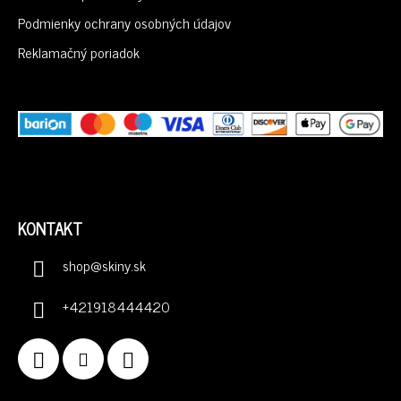
E
Podmienky ochrany osobných údajov
Reklamačný poriadok
KONTAKT
shop
@
skiny.sk
+421918444420