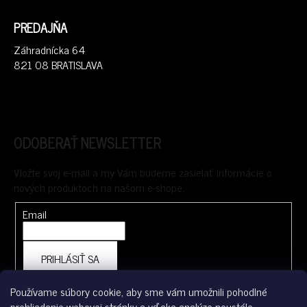
PREDAJŇA
Záhradnícka 64
821 08 BRATISLAVA
ODOBERAŤ NEWSLETTER
Vložte svoj e-mail a my Vám budeme zasielať informácie o
nových produktoch na našom e-shope.
Email
PRIHLÁSIŤ SA
Používame súbory cookie, aby sme vám umožnili pohodlné
prehliadanie webovej stránky a vďaka analýze neustále