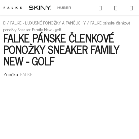
PREJSŤ
HĽADAŤ
NÁKUPN
NA
KOŠÍK
OBSAH
DOMOV
/
FALKE - LUXUSNÉ PONOŽKY A PANČUCHY
/
FALKE pánske členkové
ponožky Sneaker Family New - golf
FALKE PÁNSKE ČLENKOVÉ
PONOŽKY SNEAKER FAMILY
NEW - GOLF
Značka:
FALKE