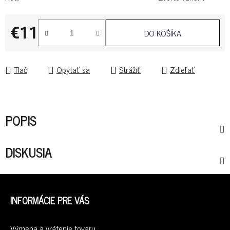
€11
DO KOŠÍKA
Jednotková cena:
Tlač
Opýtať sa
Strážiť
Zdieľať
POPIS
DISKUSIA
Z
Á
INFORMÁCIE PRE VÁS
P
Ä
Výmena a vrátenie tovaru