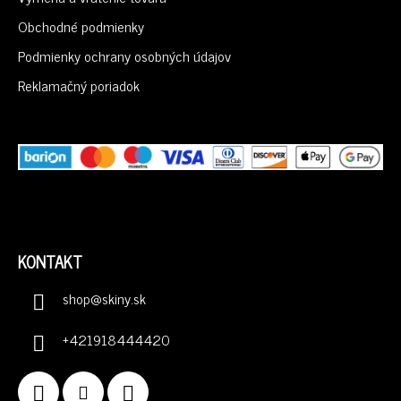
T
I
Obchodné podmienky
E
Podmienky ochrany osobných údajov
Reklamačný poriadok
KONTAKT
shop
@
skiny.sk
+421918444420