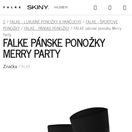
PREJSŤ
HĽADAŤ
NÁKUPN
NA
KOŠÍK
OBSAH
DOMOV
/
FALKE - LUXUSNÉ PONOŽKY A PANČUCHY
/
FALKE - ŠPORTOVÉ
PONOŽKY
/
FALKE - PÁNSKE PONOŽKY
/
FALKE pánske ponožky Merry
Party
FALKE PÁNSKE PONOŽKY
MERRY PARTY
Značka:
FALKE