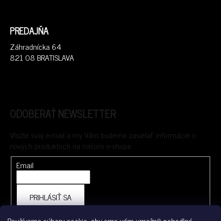
PREDAJŇA
Záhradnícka 64
821 08 BRATISLAVA
ODOBERAŤ NEWSLETTER
Vložte svoj e-mail a my Vám budeme zasielať informácie o
nových produktoch na našom e-shope.
Email
PRIHLÁSIŤ SA
Používame súbory cookie, aby sme vám umožnili pohodlné