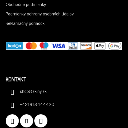
I
Obchodné podmienky
E
Podmienky ochrany osobných údajov
Reklamačný poriadok
KONTAKT
shop
@
skiny.sk
+421918444420