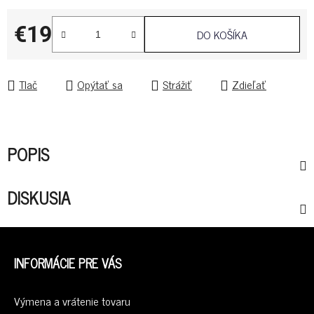
€19
DO KOŠÍKA
Jednotková cena:
Tlač
Opýtať sa
Strážiť
Zdieľať
POPIS
DISKUSIA
Z
Á
INFORMÁCIE PRE VÁS
P
Ä
Výmena a vrátenie tovaru
T