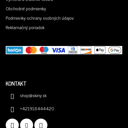
T
I
Obchodné podmienky
E
Podmienky ochrany osobných údajov
Reklamačný poriadok
KONTAKT
shop
@
skiny.sk
+421918444420