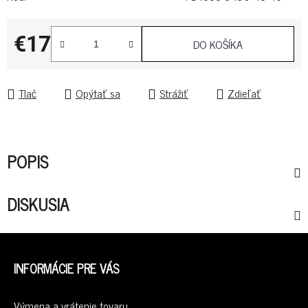
€17
DO KOŠÍKA
Jednotková cena:
Tlač
Opýtať sa
Strážiť
Zdieľať
POPIS
DISKUSIA
Z
Á
INFORMÁCIE PRE VÁS
P
Ä
Výmena a vrátenie tovaru