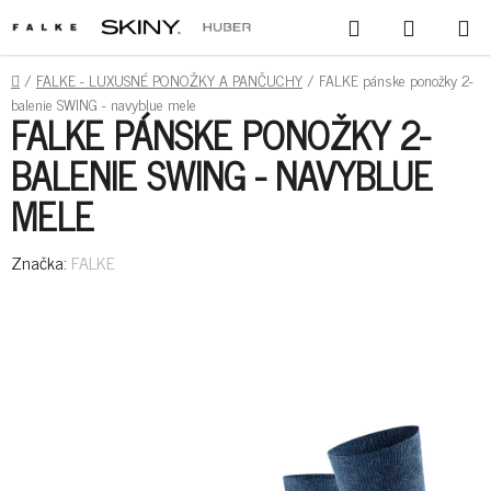
PREJSŤ
HĽADAŤ
NÁKUPN
NA
KOŠÍK
OBSAH
DOMOV
/
FALKE - LUXUSNÉ PONOŽKY A PANČUCHY
/
FALKE pánske ponožky 2-
balenie SWING - navyblue mele
FALKE PÁNSKE PONOŽKY 2-
BALENIE SWING - NAVYBLUE
MELE
Značka:
FALKE