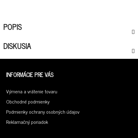
POPIS
DISKUSIA
Z
Á
INFORMÁCIE PRE VÁS
P
Ä
Výmena a vrátenie tovaru
T
I
Obchodné podmienky
E
Podmienky ochrany osobných údajov
Reklamačný poriadok