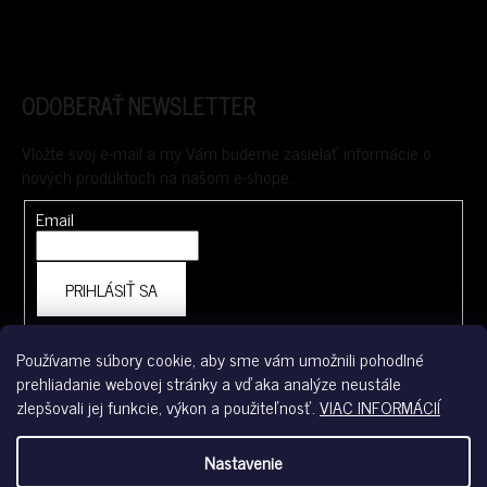
ODOBERAŤ NEWSLETTER
Vložte svoj e-mail a my Vám budeme zasielať informácie o
nových produktoch na našom e-shope.
Email
PRIHLÁSIŤ SA
Používame súbory cookie, aby sme vám umožnili pohodlné
prehliadanie webovej stránky a vďaka analýze neustále
FACEBOOK
zlepšovali jej funkcie, výkon a použiteľnosť.
VIAC INFORMÁCIÍ
skiny.sk
Nastavenie