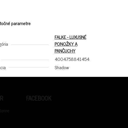
točné parametre
FALKE - LUXUSNÉ
gória
PONOŽKY A
PANČUCHY
4004758841454
cia
Shadow
R
FACEBOOK
udeme