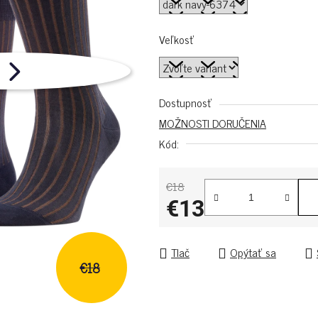
Veľkosť
Dostupnosť
MOŽNOSTI DORUČENIA
Kód:
€18
€13
Jednotková cena:
Tlač
Opýtať sa
€18