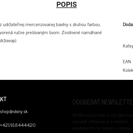
POPIS
z udržateľnej mercerizovanej bavlny s druhou farbou,
Doda
 vytvorená ručne prešívaným švom. Zosilnené namáhané
ržiavajú.
Kate
EAN
Kolek
AKT
ODOBERAŤ NEWSLETTE
shop
@
skiny.sk
Vložte svoj e-mail a my Vám b
zasielať informácie o nových
+421918444420
produktoch na našom e-shope.