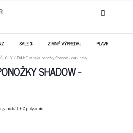
NÁKUPNÝ
KOŠÍK
NZ
SALE %
ZIMNÝ VÝPREDAJ
PLAVKY - VÝPREDA
NČUCHY
/
FALKE pánske ponožky Shadow - dark navy
PONOŽKY SHADOW -
organická), 6% polyamid