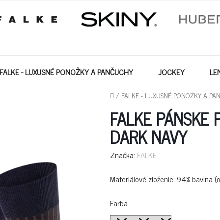
FALKE - LUXUSNÉ PONOŽKY A PANČUCHY
JOCKEY
LE
DOMOV
/
FALKE - LUXUSNÉ PONOŽKY A PA
FALKE PÁNSKE 
DARK NAVY
Značka:
FALKE
Materiálové zloženie: 94% bavlna (
Farba