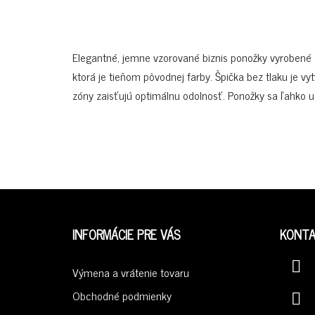
Elegantné, jemne vzorované biznis ponožky vyrobené 
ktorá je tieňom pôvodnej farby. Špička bez tlaku je
zóny zaisťujú optimálnu odolnosť. Ponožky sa ľahko ud
Z
Á
INFORMÁCIE PRE VÁS
KONT
P
Ä
Výmena a vrátenie tovaru
T
Obchodné podmienky
I