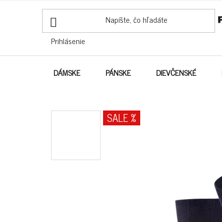
PREJSŤ
NA
OBSAH
Prihlásenie
DÁMSKE
PÁNSKE
DIEVČENSKÉ
SALE %