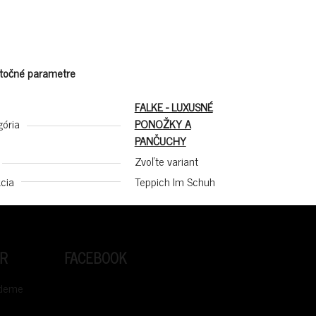
točné parametre
FALKE - LUXUSNÉ
gória
PONOŽKY A
PANČUCHY
Zvoľte variant
cia
Teppich Im Schuh
R
FACEBOOK
udeme