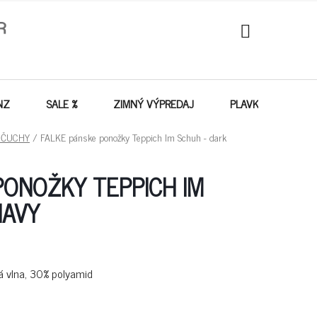
NÁKUPNÝ
KOŠÍK
NZ
SALE %
ZIMNÝ VÝPREDAJ
PLAVKY - VÝPREDA
NČUCHY
/
FALKE pánske ponožky Teppich Im Schuh - dark
PONOŽKY TEPPICH IM
NAVY
á vlna, 30% polyamid