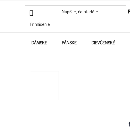
PREJSŤ
NA
OBSAH
Prihlásenie
DÁMSKE
PÁNSKE
DIEVČENSKÉ