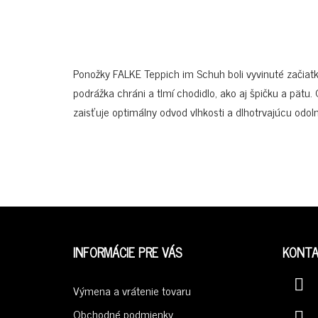
Ponožky FALKE Teppich im Schuh boli vyvinuté začiat
podrážka chráni a tlmí chodidlo, ako aj špičku a pätu.
zaisťuje optimálny odvod vlhkosti a dlhotrvajúcu odoln
Z
Á
INFORMÁCIE PRE VÁS
KONT
P
Ä
Výmena a vrátenie tovaru
T
Obchodné podmienky