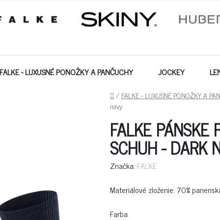
FALKE - LUXUSNÉ PONOŽKY A PANČUCHY
JOCKEY
LE
DOMOV
/
FALKE - LUXUSNÉ PONOŽKY A PA
navy
FALKE PÁNSKE 
SCHUH - DARK 
Značka:
FALKE
Materiálové zloženie: 70% panensk
Farba