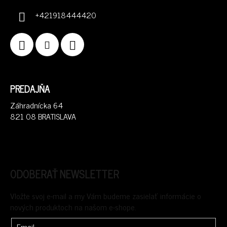
+421918444420
PREDAJŇA
Záhradnícka 64
821 08 BRATISLAVA
ODOBERAŤ NEWSLETTER
Vložte svoj e-mail a my Vám budeme zasielať informácie o
nových produktoch na našom e-shope.
Email