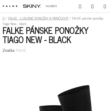
PREJSŤ
HĽADAŤ
NÁKUPN
NA
KOŠÍK
OBSAH
DOMOV
/
FALKE - LUXUSNÉ PONOŽKY A PANČUCHY
/
FALKE pánske ponožky
Tiago New - black
FALKE PÁNSKE PONOŽKY
TIAGO NEW - BLACK
Značka:
FALKE