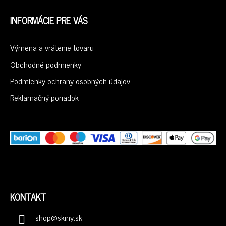
Z
Á
INFORMÁCIE PRE VÁS
P
Ä
Výmena a vrátenie tovaru
T
I
Obchodné podmienky
E
Podmienky ochrany osobných údajov
Reklamačný poriadok
KONTAKT
shop
@
skiny.sk