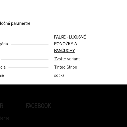
točné parametre
FALKE - LUXUSNÉ
gória
PONOŽKY A
PANČUCHY
Zvoľte variant
cia
Tinted Stripe
ie
socks
R
FACEBOOK
udeme