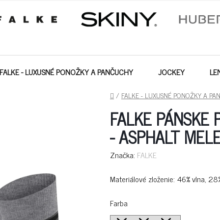
FALKE - LUXUSNÉ PONOŽKY A PANČUCHY
JOCKEY
LE
DOMOV
/
FALKE - LUXUSNÉ PONOŽKY A PA
FALKE PÁNSKE 
- ASPHALT MEL
Značka:
FALKE
Materiálové zloženie: 46% vlna, 2
Farba