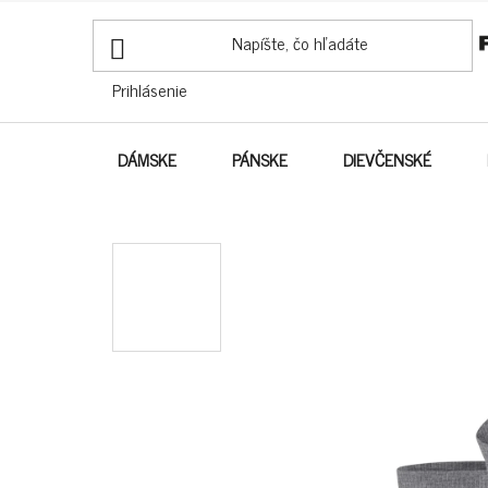
PREJSŤ
NA
OBSAH
Prihlásenie
DÁMSKE
PÁNSKE
DIEVČENSKÉ