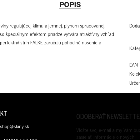
POPIS
vlny regulujúcej klímu a jemnej, plynom spracovanej,
Doda
 so špeciálnym efektom priadze vytvára atraktívny vzhľad
perfektný strih FALKE zaručujú pohodlné nosenie a
Kate
EAN
Kolek
Určen
AKT
ODOBERAŤ NEWSLETTE
shop
@
skiny.sk
Vložte svoj e-mail a my Vám b
zasielať informácie o nových