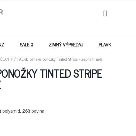
NÁKUPNÝ
KOŠÍK
NZ
SALE %
ZIMNÝ VÝPREDAJ
PLAVKY - VÝPREDA
NČUCHY
/
FALKE pánske ponožky Tinted Stripe - asphalt mele
PONOŽKY TINTED STRIPE
E
8% polyamid, 26% bavlna