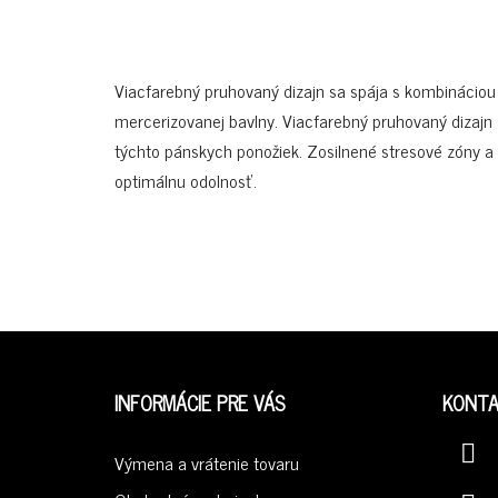
Viacfarebný pruhovaný dizajn sa spája s kombináciou 
mercerizovanej bavlny. Viacfarebný pruhovaný dizajn
týchto pánskych ponožiek. Zosilnené stresové zóny a 
optimálnu odolnosť.
Z
Á
INFORMÁCIE PRE VÁS
KONT
P
Ä
Výmena a vrátenie tovaru
T