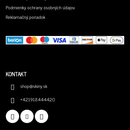
E
Podmienky ochrany osobných údajov
Reklamačný poriadok
KONTAKT
shop
@
skiny.sk
+421918444420