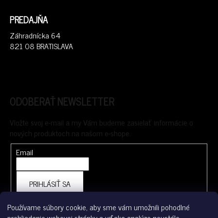
PREDAJŇA
Záhradnícka 64
821 08 BRATISLAVA
ODOBERAŤ NEWSLETTER
Vložte svoj e-mail a my Vám budeme zasielať informácie o
nových produktoch na našom e-shope.
Email
PRIHLÁSIŤ SA
Používame súbory cookie, aby sme vám umožnili pohodlné
prehliadanie webovej stránky a vďaka analýze neustále