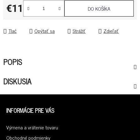
€11
DO KOŠÍKA
Jednotková cena:
Tlač
Opýtať sa
Strážiť
Zdieľať
POPIS
DISKUSIA
Z
Á
INFORMÁCIE PRE VÁS
P
Ä
Výmena a vrátenie tovaru
T
I
Obchodné podmienky