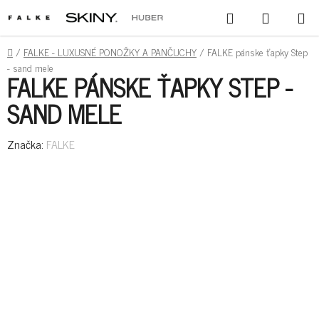
PREJSŤ
HĽADAŤ
NÁKUPN
NA
KOŠÍK
OBSAH
DOMOV
/
FALKE - LUXUSNÉ PONOŽKY A PANČUCHY
/
FALKE pánske ťapky Step
- sand mele
FALKE PÁNSKE ŤAPKY STEP -
SAND MELE
Značka:
FALKE