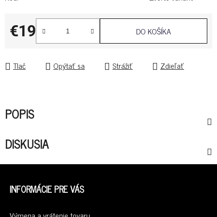
€19
DO KOŠÍKA
Jednotková cena:
Tlač
Opýtať sa
Strážiť
Zdieľať
POPIS
DISKUSIA
Z
Á
INFORMÁCIE PRE VÁS
P
Ä
Výmena a vrátenie tovaru