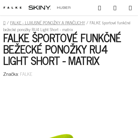
PREJSŤ
HĽADAŤ
NÁKUPN
NA
KOŠÍK
OBSAH
DOMOV
/
FALKE - LUXUSNÉ PONOŽKY A PANČUCHY
/
FALKE športové funkčné
bežecké ponožky RU4 Light Short - matrix
FALKE ŠPORTOVÉ FUNKČNÉ
BEŽECKÉ PONOŽKY RU4
LIGHT SHORT - MATRIX
Značka:
FALKE