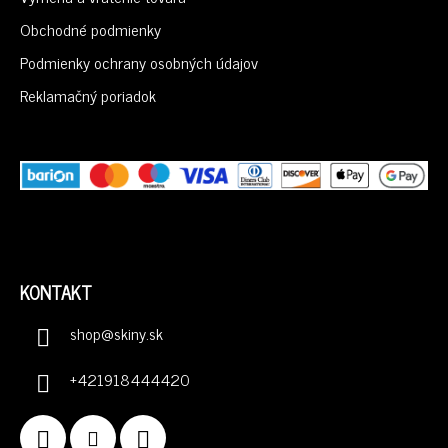
T
I
Obchodné podmienky
E
Podmienky ochrany osobných údajov
Reklamačný poriadok
KONTAKT
shop
@
skiny.sk
+421918444420