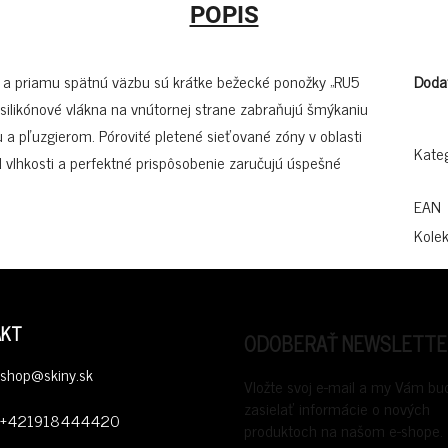
POPIS
y a priamu spätnú väzbu sú krátke bežecké ponožky „RU5
Doda
 silikónové vlákna na vnútornej strane zabraňujú šmýkaniu
 a pľuzgierom. Pórovité pletené sieťované zóny v oblasti
Kate
d vlhkosti a perfektné prispôsobenie zaručujú úspešné
EAN
Kolek
AKT
ODOBERAŤ NEWSLETTE
shop
@
skiny.sk
Vložte svoj e-mail a my Vám b
zasielať informácie o nových
+421918444420
produktoch na našom e-shope.