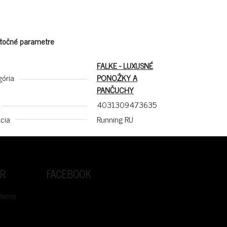
točné parametre
FALKE - LUXUSNÉ
gória
PONOŽKY A
PANČUCHY
4031309473635
cia
Running RU
R
FACEBOOK
udeme