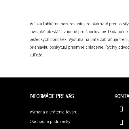
Vďaka ľahkému polstrovaniu pre okamžitý prenos sil
Invisible“ obzvlášť vhodné pre športovcov. Dodatočné
bežeckých ponožiek. Výstuha na päte zabraňuje treniu
priehlavku poskytujú príjemné chladenie. Rýchly odvo
súťaže.
Z
Á
INFORMÁCIE PRE VÁS
KONT
P
Ä
Výmena a vrátenie tovaru
T
Obchodné podmienky
I