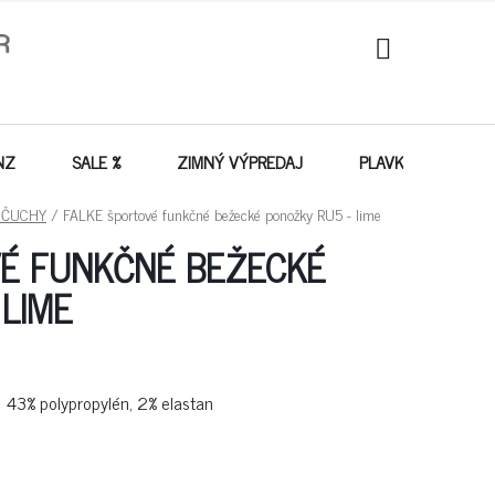
NÁKUPNÝ
KOŠÍK
NZ
SALE %
ZIMNÝ VÝPREDAJ
PLAVKY - VÝPREDA
NČUCHY
/
FALKE športové funkčné bežecké ponožky RU5 - lime
VÉ FUNKČNÉ BEŽECKÉ
 LIME
, 43% polypropylén, 2% elastan