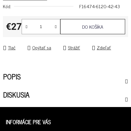
Kód:
F16474-6120-42-43
€27
DO KOŠÍKA
Jednotková cena:
Tlač
Opýtať sa
Strážiť
Zdieľať
POPIS
DISKUSIA
Z
Á
INFORMÁCIE PRE VÁS
P