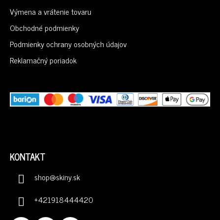
Ä
Výmena a vrátenie tovaru
T
I
Obchodné podmienky
E
Podmienky ochrany osobných údajov
Reklamačný poriadok
KONTAKT
shop
@
skiny.sk
+421918444420