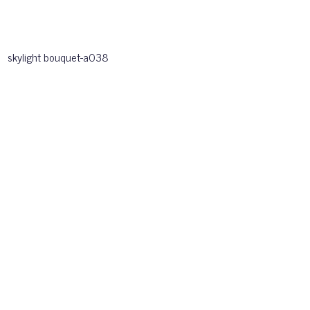
skylight bouquet-a038