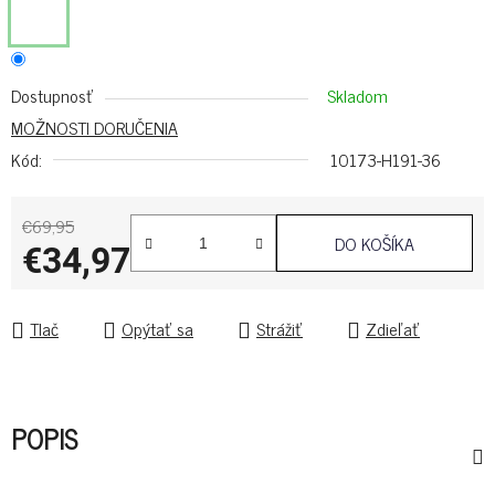
Dostupnosť
Skladom
MOŽNOSTI DORUČENIA
Kód:
10173-H191-36
€69,95
DO KOŠÍKA
€34,97
Jednotková cena:
Tlač
Opýtať sa
Strážiť
Zdieľať
POPIS