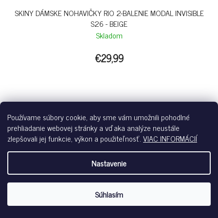
SKINY DÁMSKE NOHAVIČKY RIO 2-BALENIE MODAL INVISIBLE
S26 - BEIGE
Skladom
€29,99
beige-A065
Používame súbory cookie, aby sme vám umožnili pohodlné
prehliadanie webovej stránky a vďaka analýze neustále
zlepšovali jej funkcie, výkon a použiteľnosť.
VIAC INFORMÁCIÍ
Nastavenie
Súhlasím