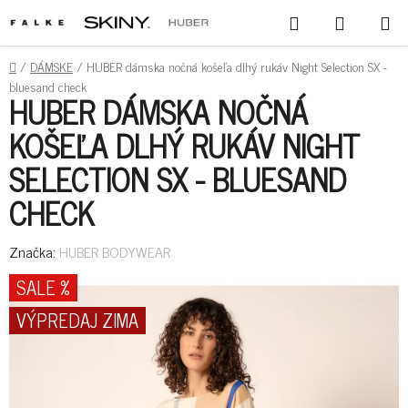
PREJSŤ
HĽADAŤ
NÁKUPN
NA
KOŠÍK
OBSAH
DOMOV
/
DÁMSKE
/
HUBER dámska nočná košeľa dlhý rukáv Night Selection SX -
bluesand check
HUBER DÁMSKA NOČNÁ
KOŠEĽA DLHÝ RUKÁV NIGHT
SELECTION SX - BLUESAND
CHECK
Značka:
HUBER BODYWEAR
SALE %
VÝPREDAJ ZIMA