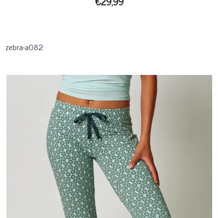
€29,99
zebra-a082