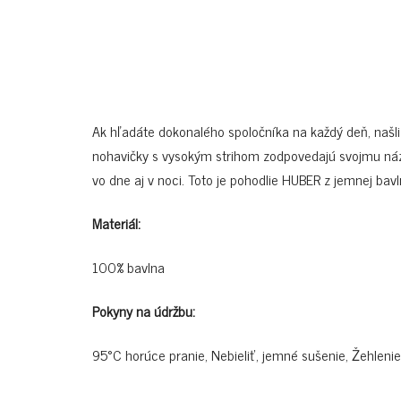
Ak hľadáte dokonalého spoločníka na každý deň, našl
nohavičky s vysokým strihom zodpovedajú svojmu názv
vo dne aj v noci. Toto je pohodlie HUBER z jemnej bavl
Materiál:
100% bavlna
Pokyny na údržbu:
95°C horúce pranie, Nebieliť, jemné sušenie, Žehlenie