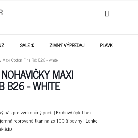
NÁKUPNÝ
KOŠÍK
NZ
SALE %
ZIMNÝ VÝPREDAJ
PLAVKY - VÝPREDA
Maxi Cotton Fine Rib B26 - white
NOHAVIČKY MAXI
B B26 - WHITE
 pás pre výnimočný pocit | Kruhový úplet bez
á jemná rebrovaná tkanina zo 100 % bavlny | Ľahko
Rakúska