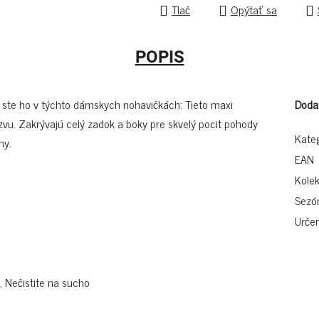
Tlač
Opýtať sa
POPIS
i ste ho v týchto dámskych nohavičkách: Tieto maxi
Doda
u. Zakrývajú celý zadok a boky pre skvelý pocit pohody
Kate
ny.
EAN
Kolek
Sezó
Určen
, Nečistite na sucho