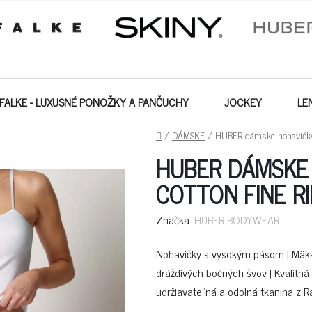
FALKE - LUXUSNÉ PONOŽKY A PANČUCHY
JOCKEY
LE
DOMOV
/
DÁMSKE
/
HUBER dámske nohavičky 
HUBER DÁMSKE 
COTTON FINE RI
Značka:
HUBER BODYWEAR
Nohavičky s vysokým pásom | Mäkký
dráždivých bočných švov | Kvalitn
udržiavateľná a odolná tkanina z 