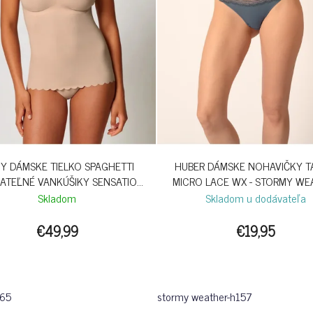
NY DÁMSKE TIELKO SPAGHETTI
HUBER DÁMSKE NOHAVIČKY 
ATEĽNÉ VANKÚŠIKY SENSATION
MICRO LACE WX - STORMY WE
B26 - BEIGE
Skladom
Skladom u dodávateľa
€49,99
€19,95
065
stormy weather-h157