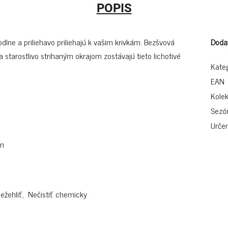
POPIS
dlne a priliehavo priliehajú k vašim krivkám. Bezšvová
Doda
a starostlivo strihaným okrajom zostávajú tieto lichotivé
Kate
EAN
Kolek
Sezó
Určen
an
ežehliť, Nečistiť chemicky