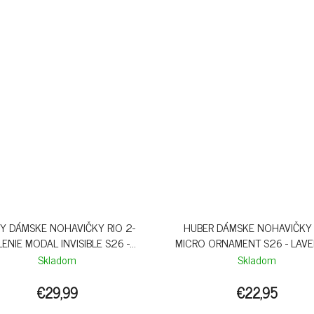
NY DÁMSKE NOHAVIČKY RIO 2-
HUBER DÁMSKE NOHAVIČKY 
LENIE MODAL INVISIBLE S26 -
MICRO ORNAMENT S26 - LAV
BLACK
LUSTRE
Skladom
Skladom
€29,99
€22,95