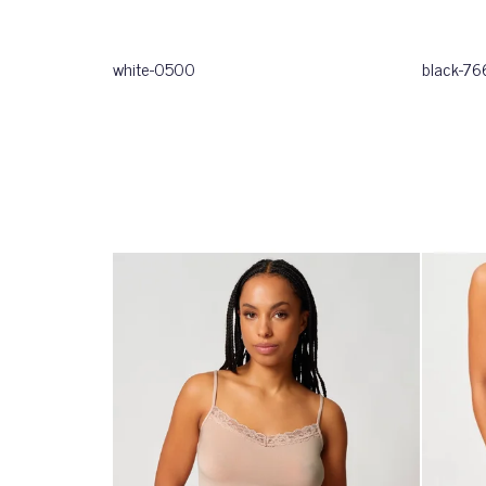
white-0500
black-76