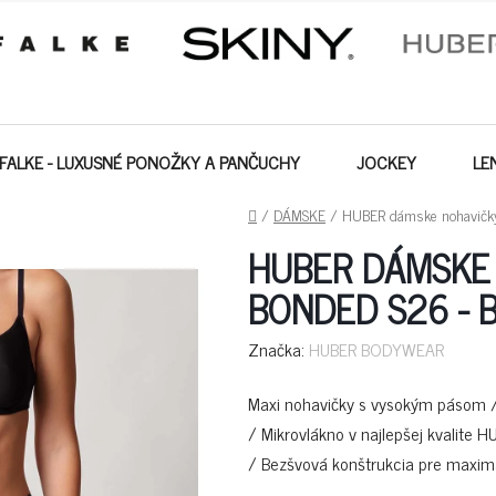
FALKE - LUXUSNÉ PONOŽKY A PANČUCHY
JOCKEY
LE
DOMOV
/
DÁMSKE
/
HUBER dámske nohavičky
HUBER DÁMSKE 
BONDED S26 - 
Značka:
HUBER BODYWEAR
Maxi nohavičky s vysokým pásom /
/ Mikrovlákno v najlepšej kvalite 
/ Bezšvová konštrukcia pre maxim