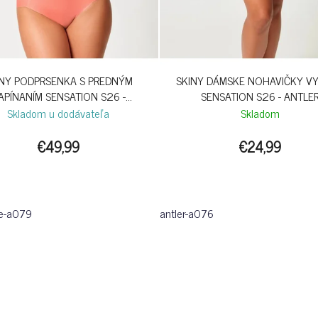
INY PODPRSENKA S PREDNÝM
SKINY DÁMSKE NOHAVIČKY V
APÍNANÍM SENSATION S26 -
SENSATION S26 - ANTLE
CRABAPPLE
Skladom u dodávateľa
Skladom
€49,99
€24,99
e-a079
antler-a076