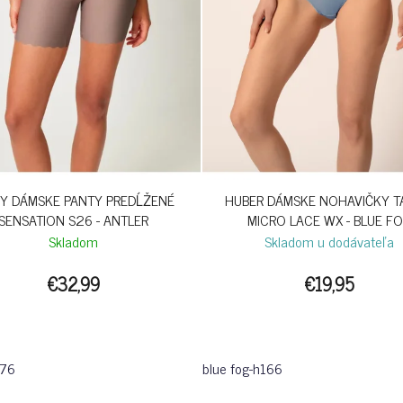
NY DÁMSKE PANTY PREDĹŽENÉ
HUBER DÁMSKE NOHAVIČKY 
SENSATION S26 - ANTLER
MICRO LACE WX - BLUE F
Skladom
Skladom u dodávateľa
€32,99
€19,95
076
blue fog-h166