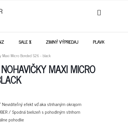
NÁKUPNÝ
KOŠÍK
NZ
SALE %
ZIMNÝ VÝPREDAJ
PLAVKY - VÝPREDA
 Maxi Micro Bonded S26 - black
NOHAVIČKY MAXI MICRO
BLACK
 Neviditeľný efekt vďaka strihaným okrajom
HUBER / Spodná bielizeň s pohodlným strihom
álne pohodlie