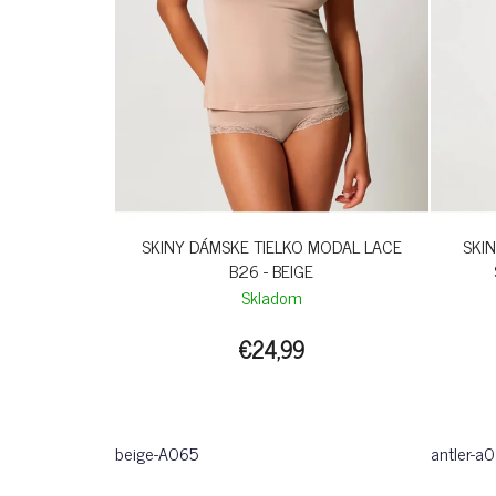
SKINY DÁMSKE TIELKO MODAL LACE
SKI
B26 - BEIGE
Skladom
€24,99
beige-A065
antler-a