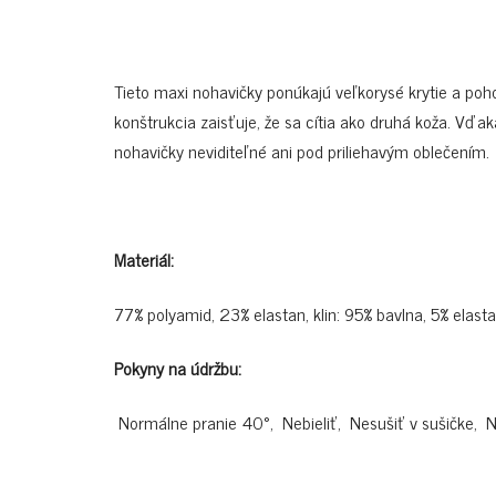
Tieto maxi nohavičky ponúkajú veľkorysé krytie a poho
konštrukcia zaisťuje, že sa cítia ako druhá koža. Vďak
nohavičky neviditeľné ani pod priliehavým oblečením.
Materiál:
77% polyamid, 23% elastan, klin: 95% bavlna, 5% elast
Pokyny na údržbu:
Normálne pranie 40°, Nebieliť, Nesušiť v sušičke, N