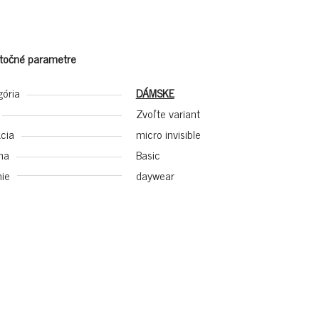
točné parametre
gória
DÁMSKE
Zvoľte variant
cia
micro invisible
na
Basic
ie
daywear