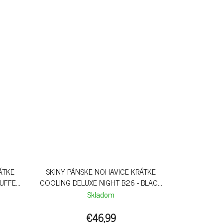
ÁTKE
SKINY PÁNSKE NOHAVICE KRÁTKE
DUFFEL
COOLING DELUXE NIGHT B26 - BLACK
STRIPES
Skladom
€46,99