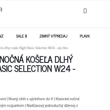
NÁKUPNÝ
KOŠÍK
NZ
SALE %
ZIMNÝ VÝPREDAJ
PLAVKY - VÝPREDA
 dlhý rukáv Night Basic Selection W24 - alp tiles
 NOČNÁ KOŠEĽA DLHÝ
ASIC SELECTION W24 -
mi | Rovný strih s výstrihom do V | Klasická nočná
ným rozparkom | Nadčasový jednoduchý džersej z