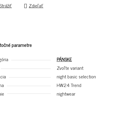
Strážiť
Zdieľať
točné parametre
gória
PÁNSKE
Zvoľte variant
cia
night basic selection
na
HW24 Trend
ie
nightwear