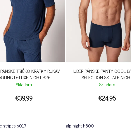
 PÁNSKE TRIČKO KRÁTKY RUKÁV
HUBER PÁNSKE PANTY COOL L
OLING DELUXE NIGHT B26 -
SELECTION SX - ALP NIGH
CROWNBLUE STRIPES
Skladom
Skladom
€39,99
€24,95
e stripes-s017
alp night-h300