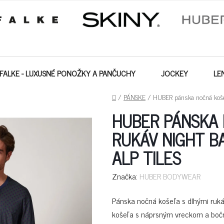
FALKE - LUXUSNÉ PONOŽKY A PANČUCHY
JOCKEY
LE
DOMOV
/
PÁNSKE
/
HUBER pánska nočná košeľa
HUBER PÁNSKA
RUKÁV NIGHT B
ALP TILES
Značka:
HUBER BODYWEAR
Pánska nočná košeľa s dlhými rukáv
košeľa s náprsným vreckom a boč