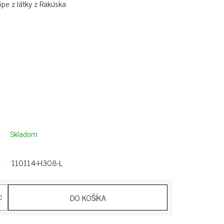
ópe z látky z Rakúska
Skladom
110114-H308-L
DO KOŠÍKA