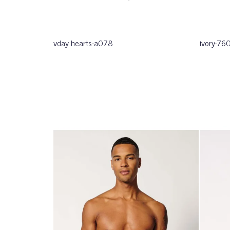
vday hearts-a078
ivory-76