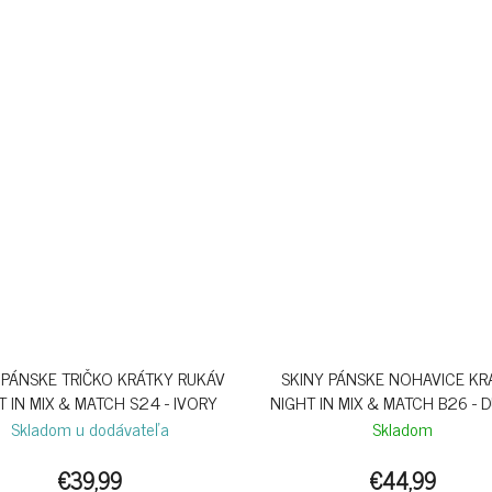
 PÁNSKE TRIČKO KRÁTKY RUKÁV
SKINY PÁNSKE NOHAVICE KR
T IN MIX & MATCH S24 - IVORY
NIGHT IN MIX & MATCH B26 - 
BAG
Skladom u dodávateľa
Skladom
€39,99
€44,99