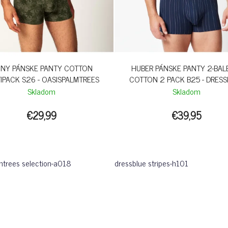
INY PÁNSKE PANTY COTTON
HUBER PÁNSKE PANTY 2-BAL
IPACK S26 - OASISPALMTREES
COTTON 2 PACK B25 - DRESS
STRIPES
Skladom
Skladom
€29,99
€39,95
mtrees selection-a018
dressblue stripes-h101