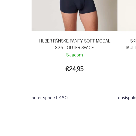
HUBER PÁNSKE PANTY SOFT MODAL
SK
S26 - OUTER SPACE
MULT
Skladom
€24,95
outer space-h480
oasispal