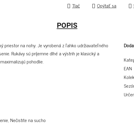
Tlač
Opýtať sa
POPIS
ký priestor na nohy. Je vyrobená z ľahko udržiavateľného
Doda
nie. Rukávy sú príjemne dlhé a výstrih je klasický a
Kate
maximalizujú pohodlie.
EAN
Kolek
Sezó
Určen
enie, Nečistite na sucho