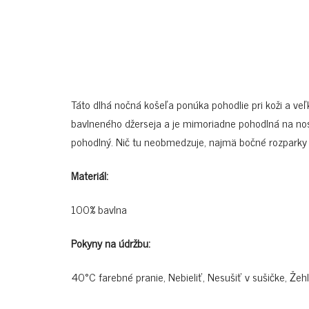
Táto dlhá nočná košeľa ponúka pohodlie pri koži a veľ
bavlneného džerseja a je mimoriadne pohodlná na nose
pohodlný. Nič tu neobmedzuje, najmä bočné rozparky 
Materiál:
100% bavlna
Pokyny na údržbu:
40°C farebné pranie, Nebieliť, Nesušiť v sušičke, Žehl