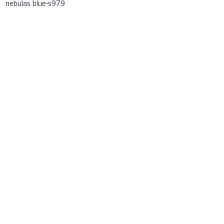
nebulas blue-s979