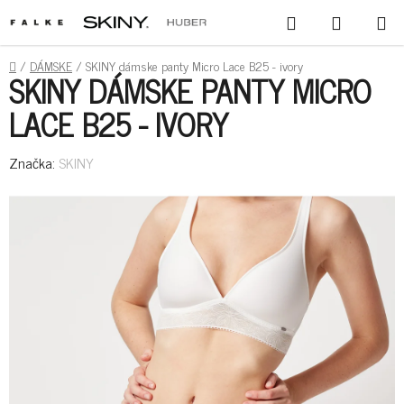
PREJSŤ
HĽADAŤ
NÁKUPN
NA
KOŠÍK
OBSAH
DOMOV
/
DÁMSKE
/
SKINY dámske panty Micro Lace B25 - ivory
SKINY DÁMSKE PANTY MICRO
LACE B25 - IVORY
Značka:
SKINY