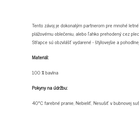
Tento závoj je dokonalým partnerom pre mnohé letné 
plážovému oblečeniu, alebo ľahko prehodený cez pleci
Střapce sú obzvlášť vydarené - štýlovejšie a pohodlne
Materiál:
100 % bavlna
Pokyny na údržbu:
40°C farebné pranie, Nebieliť, Nesušiť v bubnovej suš