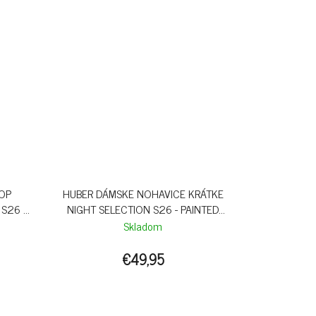
TOP
HUBER DÁMSKE NOHAVICE KRÁTKE
S26 -
NIGHT SELECTION S26 - PAINTED
PAISLEY
Skladom
€49,95