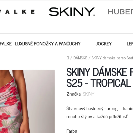
FALKE - LUXUSNÉ PONOŽKY A PANČUCHY
JOCKEY
LE
DOMOV
/
DÁMSKE
/
SKINY dámske pareo Seatt
SKINY DÁMSKE 
S25 - TROPICAL
Značka:
SKINY
Štvorcový bavlnený sarong | Tkanin
mnoho štýlov a každú príležitosť
Farba