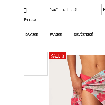
PREJSŤ
NA
OBSAH
Prihlásenie
DÁMSKE
PÁNSKE
DIEVČENSKÉ
SALE %