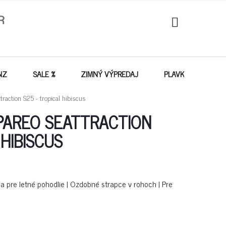
NÁKUPNÝ
KOŠÍK
NZ
SALE %
ZIMNÝ VÝPREDAJ
PLAVKY - VÝPREDA
raction S25 - tropical hibiscus
PAREO SEATTRACTION
 HIBISCUS
a pre letné pohodlie | Ozdobné strapce v rohoch | Pre