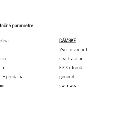
točné parametre
gória
DÁMSKE
Zvoľte variant
cia
seattraction
na
FS25 Trend
p + predajňa
general
ie
swimwear