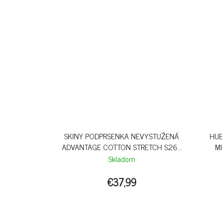
SKINY PODPRSENKA NEVYSTUŽENÁ
HUB
ADVANTAGE COTTON STRETCH S26 -
MI
GRANITLEO
Skladom
€37,99