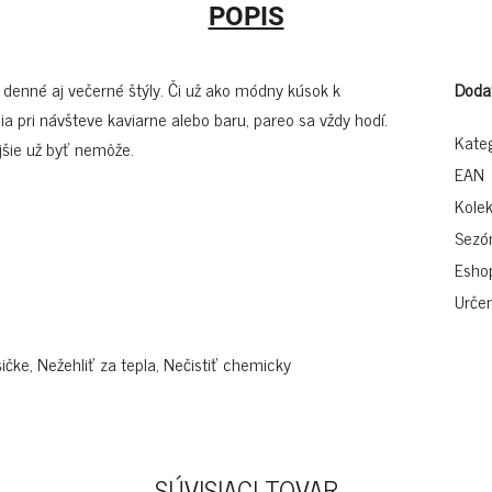
POPIS
denné aj večerné štýly. Či už ako módny kúsok k
Doda
a pri návšteve kaviarne alebo baru, pareo sa vždy hodí.
Kate
jšie už byť nemôže.
EAN
Kolek
Sezó
Esho
Určen
ičke, Nežehliť za tepla, Nečistiť chemicky
SÚVISIACI TOVAR