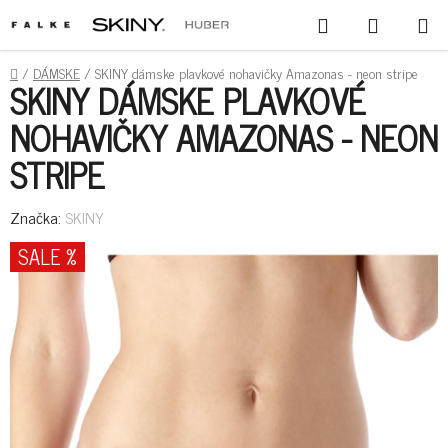
PREJSŤ
HĽADAŤ
NÁKUPN
NA
KOŠÍK
OBSAH
DOMOV
/
DÁMSKE
/
SKINY dámske plavkové nohavičky Amazonas - neon stripe
SKINY DÁMSKE PLAVKOVÉ
NOHAVIČKY AMAZONAS - NEON
STRIPE
Značka:
SKINY
SALE %