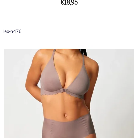
€18,95
leo-h476