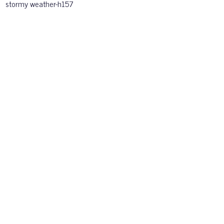
stormy weather-h157