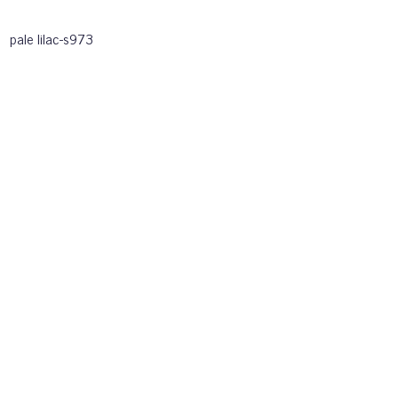
pale lilac-s973