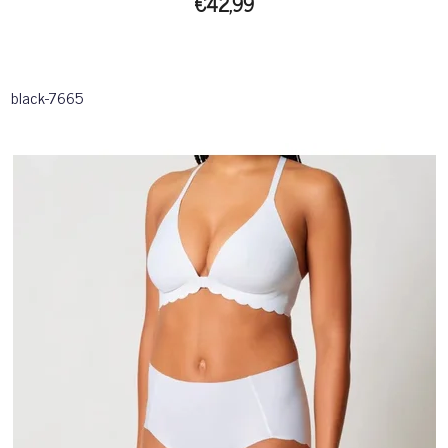
€42,99
black-7665