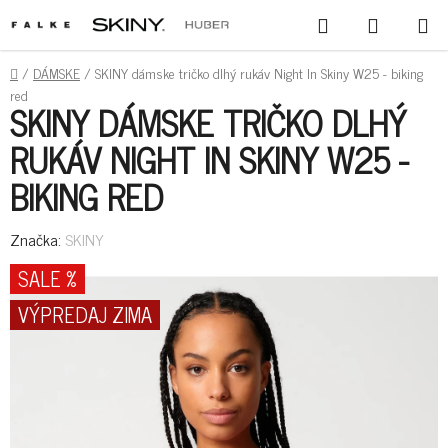
PREJSŤ
HĽADAŤ
NÁKUPN
NA
KOŠÍK
OBSAH
DOMOV
/
DÁMSKE
/
SKINY dámske tričko dlhý rukáv Night In Skiny W25 - biking
red
SKINY DÁMSKE TRIČKO DLHÝ
RUKÁV NIGHT IN SKINY W25 -
BIKING RED
Značka:
SKINY
SALE %
VÝPREDAJ ZIMA