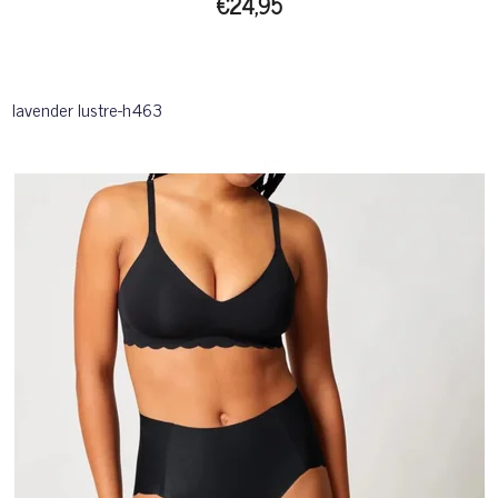
€24,95
lavender lustre-h463