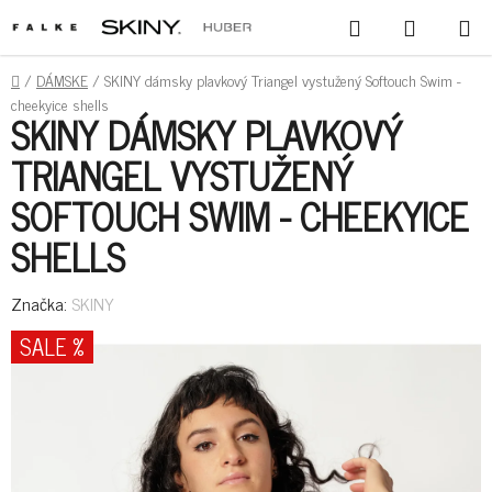
PREJSŤ
HĽADAŤ
NÁKUPN
NA
KOŠÍK
OBSAH
DOMOV
/
DÁMSKE
/
SKINY dámsky plavkový Triangel vystužený Softouch Swim -
cheekyice shells
SKINY DÁMSKY PLAVKOVÝ
TRIANGEL VYSTUŽENÝ
SOFTOUCH SWIM - CHEEKYICE
SHELLS
Značka:
SKINY
SALE %