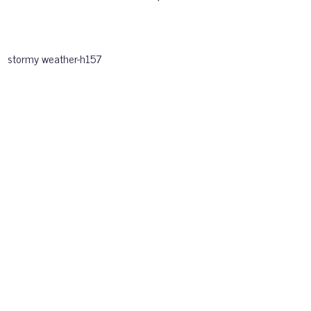
stormy weather-h157