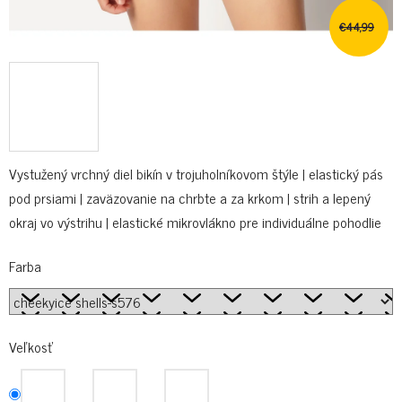
€44,99
Vystužený vrchný diel bikín v trojuholníkovom štýle | elastický pás
pod prsiami | zaväzovanie na chrbte a za krkom | strih a lepený
okraj vo výstrihu | elastické mikrovlákno pre individuálne pohodlie
Farba
Veľkosť