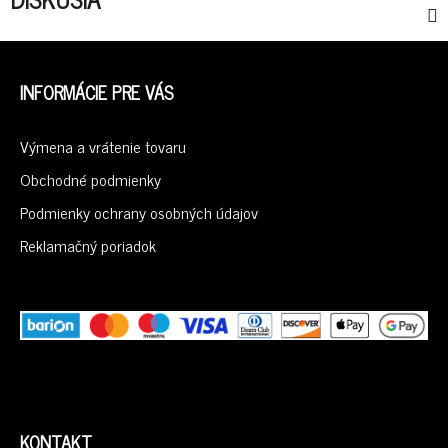
Z
Á
INFORMÁCIE PRE VÁS
P
Ä
Výmena a vrátenie tovaru
T
I
Obchodné podmienky
E
Podmienky ochrany osobných údajov
Reklamačný poriadok
KONTAKT