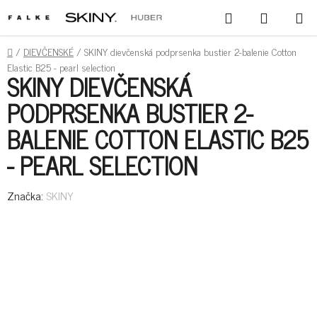
PREJSŤ
HĽADAŤ
NÁKUPN
NA
KOŠÍK
OBSAH
DOMOV
/
DIEVČENSKÉ
/
SKINY dievčenská podprsenka bustier 2-balenie Cotton
Elastic B25 - pearl selection
SKINY DIEVČENSKÁ
PODPRSENKA BUSTIER 2-
BALENIE COTTON ELASTIC B25
- PEARL SELECTION
Značka:
SKINY