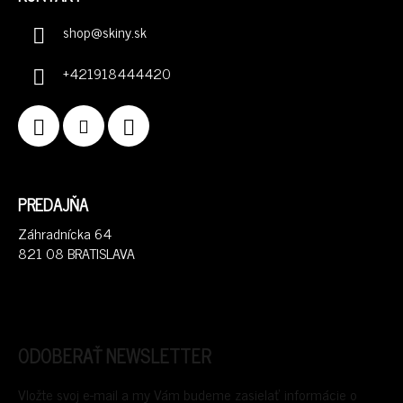
shop
@
skiny.sk
+421918444420
PREDAJŇA
Záhradnícka 64
821 08 BRATISLAVA
ODOBERAŤ NEWSLETTER
Vložte svoj e-mail a my Vám budeme zasielať informácie o