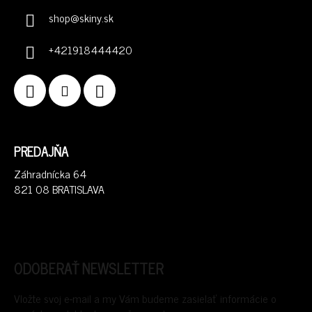
shop
@
skiny.sk
+421918444420
PREDAJŇA
Záhradnícka 64
821 08 BRATISLAVA
ODOBERAŤ NEWSLETTER
Vložte svoj e-mail a my Vám budeme zasielať informácie o