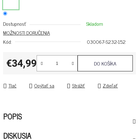
Dostupnosť
Skladom
MOŽNOSTI DORUČENIA
Kód:
030067-S232-152
€34,99
DO KOŠÍKA
Jednotková cena:
Tlač
Opýtať sa
Strážiť
Zdieľať
POPIS
DISKUSIA