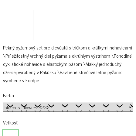
Pekný pyžamový set pre dievčatá s tričkom a krátkymi nohavicami
\Príležitostný vrchný diel pyžama s okrúhlym výstrihom \Pohodlné
cyklistické nohavice s elastickým pásom \Mäkký jednoduchý
džersej vyrobený v Rakúsku \Bavlnené strečové letné pyžamo
vyrobené v Európe
Farba
Veľkosť