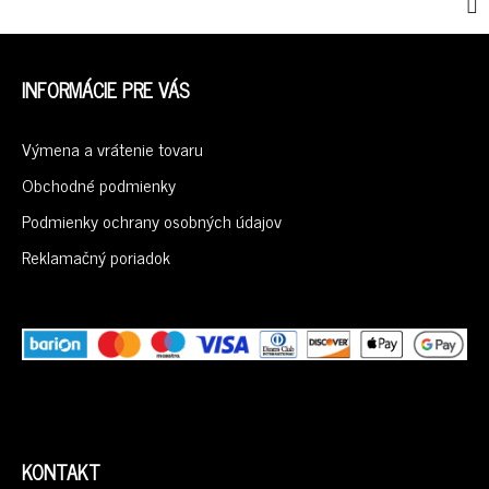
Z
Á
INFORMÁCIE PRE VÁS
P
Ä
Výmena a vrátenie tovaru
T
I
Obchodné podmienky
E
Podmienky ochrany osobných údajov
Reklamačný poriadok
KONTAKT