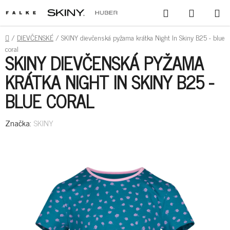
PREJSŤ
HĽADAŤ
NÁKUPN
NA
KOŠÍK
OBSAH
DOMOV
/
DIEVČENSKÉ
/
SKINY dievčenská pyžama krátka Night In Skiny B25 - blue
coral
SKINY DIEVČENSKÁ PYŽAMA
KRÁTKA NIGHT IN SKINY B25 -
BLUE CORAL
Značka:
SKINY