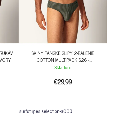
 RUKÁV
SKINY PÁNSKE SLIPY 2-BALENIE
IVORY
COTTON MULTIPACK S26 -
SURFSTRIPES
Skladom
€29,99
surfstripes selection-a003