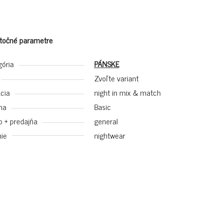
točné parametre
gória
PÁNSKE
Zvoľte variant
cia
night in mix & match
na
Basic
p + predajňa
general
ie
nightwear