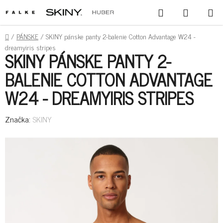
PREJSŤ
HĽADAŤ
NÁKUPN
NA
KOŠÍK
OBSAH
DOMOV
/
PÁNSKE
/
SKINY pánske panty 2-balenie Cotton Advantage W24 -
dreamyiris stripes
SKINY PÁNSKE PANTY 2-
BALENIE COTTON ADVANTAGE
W24 - DREAMYIRIS STRIPES
Značka:
SKINY