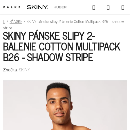
PREJSŤ
HĽADAŤ
NÁKUPN
NA
KOŠÍK
OBSAH
DOMOV
/
PÁNSKE
/
SKINY pánske slipy 2-balenie Cotton Multipack B26 - shadow
stripe
SKINY PÁNSKE SLIPY 2-
BALENIE COTTON MULTIPACK
B26 - SHADOW STRIPE
Značka:
SKINY