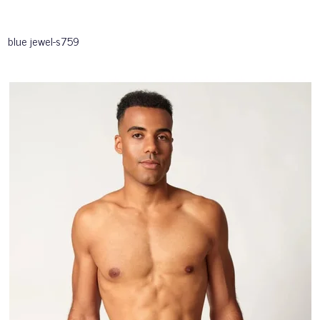
blue jewel-s759