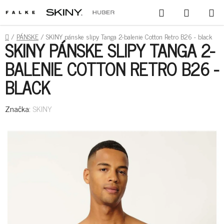
PREJSŤ
HĽADAŤ
NÁKUPN
NA
KOŠÍK
OBSAH
DOMOV
/
PÁNSKE
/
SKINY pánske slipy Tanga 2-balenie Cotton Retro B26 - black
SKINY PÁNSKE SLIPY TANGA 2-
BALENIE COTTON RETRO B26 -
BLACK
Značka:
SKINY