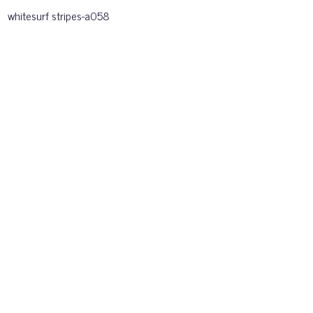
whitesurf stripes-a058