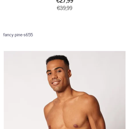
€27,99
€39,99
fancy pine-s655