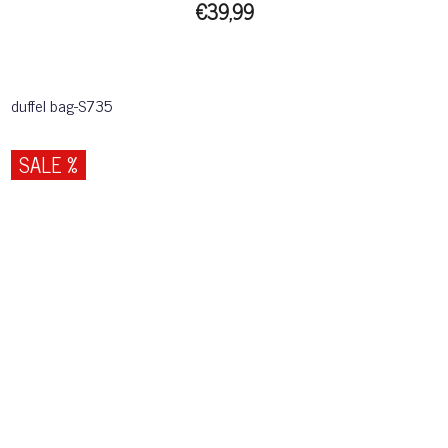
€39,99
duffel bag-S735
SALE %