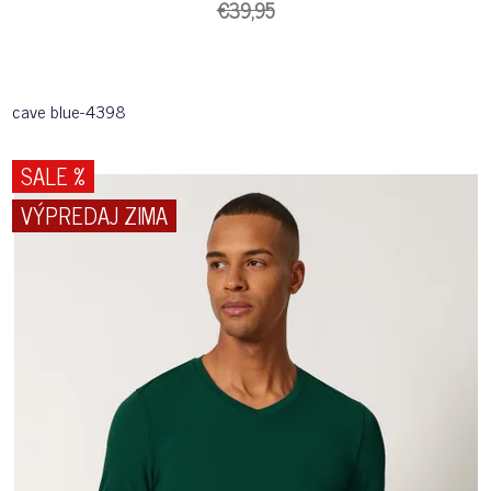
€39,95
cave blue-4398
SALE %
VÝPREDAJ ZIMA