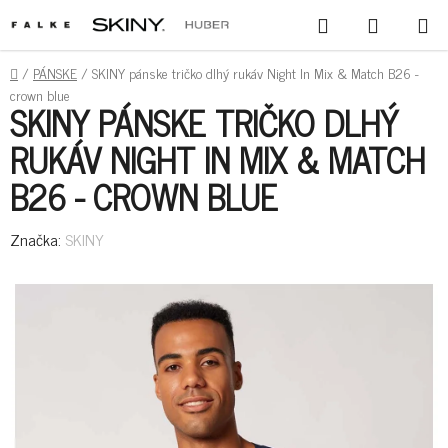
PREJSŤ
HĽADAŤ
NÁKUPN
NA
KOŠÍK
OBSAH
DOMOV
/
PÁNSKE
/
SKINY pánske tričko dlhý rukáv Night In Mix & Match B26 -
crown blue
SKINY PÁNSKE TRIČKO DLHÝ
RUKÁV NIGHT IN MIX & MATCH
B26 - CROWN BLUE
Značka:
SKINY