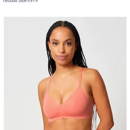
nebulas blue-s979