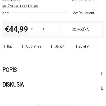
MOŽNOSTI DORUČENIA
Kód:
Zvoľte variant
€44,99
DO KOŠÍKA
Jednotková cena:
Tlač
Opýtať sa
Strážiť
Zdieľať
POPIS
DISKUSIA