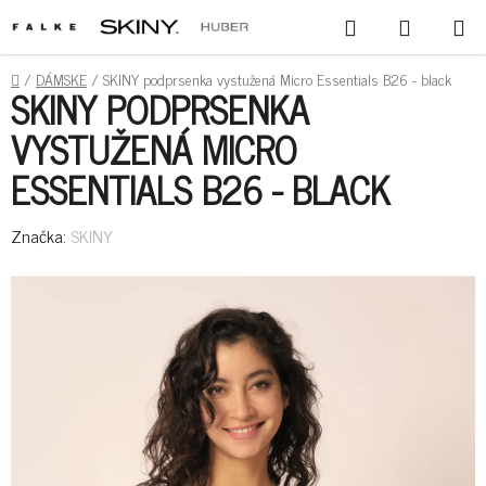
PREJSŤ
HĽADAŤ
NÁKUPN
NA
KOŠÍK
OBSAH
DOMOV
/
DÁMSKE
/
SKINY podprsenka vystužená Micro Essentials B26 - black
SKINY PODPRSENKA
VYSTUŽENÁ MICRO
ESSENTIALS B26 - BLACK
Značka:
SKINY