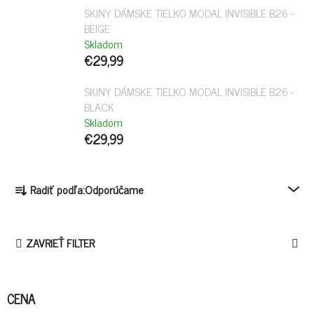
SKINY DÁMSKE TIELKO MODAL INVISIBLE B26 -
BEIGE
Skladom
€29,99
SKINY DÁMSKE TIELKO MODAL INVISIBLE B26 -
BLACK
Skladom
€29,99
R
Radiť podľa:
Odporúčame
A
D
E
ZAVRIEŤ FILTER
N
I
E
CENA
P