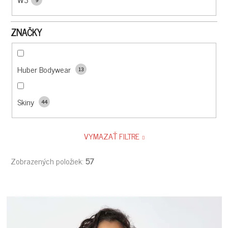
ZNAČKY
Huber Bodywear
13
Skiny
44
VYMAZAŤ FILTRE
Zobrazených položiek:
57
V
Ý
P