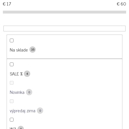
R
€
17
€
60
O
D
U
K
T
O
Na sklade
35
V
SALE %
4
Novinka
0
výpredaj zima
0
W3
9