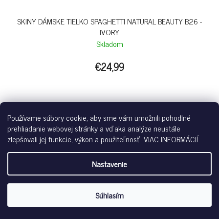
SKINY DÁMSKE TIELKO SPAGHETTI NATURAL BEAUTY B26 -
IVORY
Skladom
€24,99
ivory-7608
Používame súbory cookie, aby sme vám umožnili pohodlné
prehliadanie webovej stránky a vďaka analýze neustále
zlepšovali jej funkcie, výkon a použiteľnosť.
VIAC INFORMÁCIÍ
Nastavenie
Súhlasím