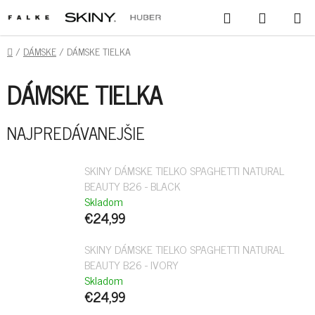
PREJSŤ
HĽADAŤ
NÁKUPN
NA
KOŠÍK
OBSAH
DOMOV
/
DÁMSKE
/
DÁMSKE TIELKA
DÁMSKE TIELKA
NAJPREDÁVANEJŠIE
SKINY DÁMSKE TIELKO SPAGHETTI NATURAL
BEAUTY B26 - BLACK
Skladom
€24,99
SKINY DÁMSKE TIELKO SPAGHETTI NATURAL
BEAUTY B26 - IVORY
Skladom
€24,99