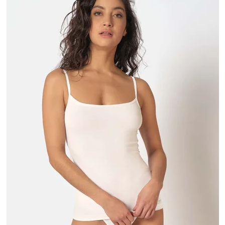
I
S
P
R
O
D
U
K
T
O
V