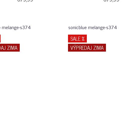
e melange-s374
sonicblue melange-s374
SALE %
AJ ZIMA
VÝPREDAJ ZIMA