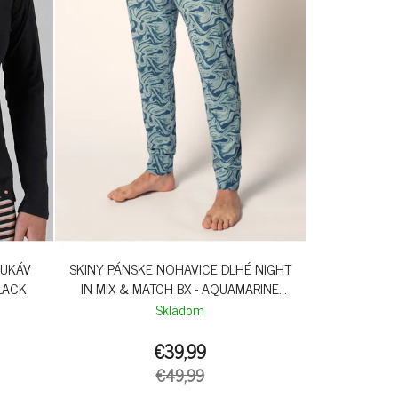
K
T
O
V
RUKÁV
SKINY PÁNSKE NOHAVICE DLHÉ NIGHT
BLACK
IN MIX & MATCH BX - AQUAMARINE
SWIRL
Skladom
€39,99
€49,99