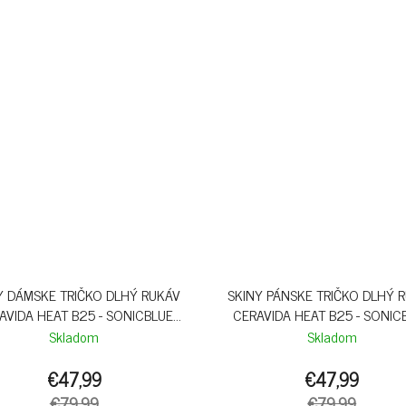
Y DÁMSKE TRIČKO DLHÝ RUKÁV
SKINY PÁNSKE TRIČKO DLHÝ 
AVIDA HEAT B25 - SONICBLUE
CERAVIDA HEAT B25 - SONIC
MELANGE
MELANGE
Skladom
Skladom
€47,99
€47,99
€79,99
€79,99