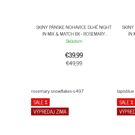
SKINY PÁNSKE NOHAVICE DLHÉ NIGHT
SKINY
IN MIX & MATCH BX - ROSEMARY
IN 
SNOWFLAKES
Skladom
€39,99
€49,99
rosemary snowflakes-s497
lapisblue
SALE %
SALE %
VÝPREDAJ ZIMA
VÝPRED