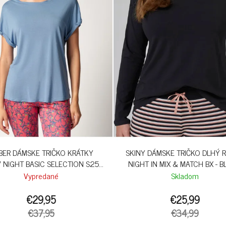
BER DÁMSKE TRIČKO KRÁTKY
SKINY DÁMSKE TRIČKO DLHÝ 
 NIGHT BASIC SELECTION S25 -
NIGHT IN MIX & MATCH BX - 
ASHLEIGH BLUE
Vypredané
Skladom
€29,95
€25,99
€37,95
€34,99