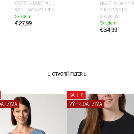
COTTON MULTIPACK
NIGHT IN SKINY 
W25 - XMASSTRIPES
ARCTICGREEN
Skladom
FLOWERS
€27,99
Skladom
€34,99
OTVORIŤ FILTER
SALE %
AJ ZIMA
VÝPREDAJ ZIMA