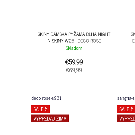
SKINY DÁMSKA PYŽAMA DLHÁ NIGHT
S
IN SKINY W25 - DECO ROSE
E
Skladom
€59,99
€69,99
deco rose-s931
sangria-
SALE %
SALE %
VÝPREDAJ ZIMA
VÝPRED