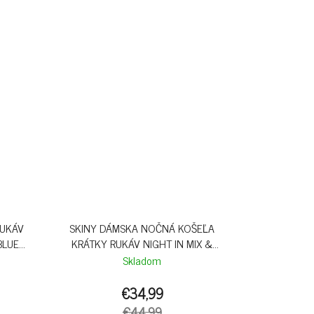
RUKÁV
SKINY DÁMSKA NOČNÁ KOŠEĽA
BLUE
KRÁTKY RUKÁV NIGHT IN MIX &
MATCH BX - HIBISCUS
Skladom
€34,99
€44,99