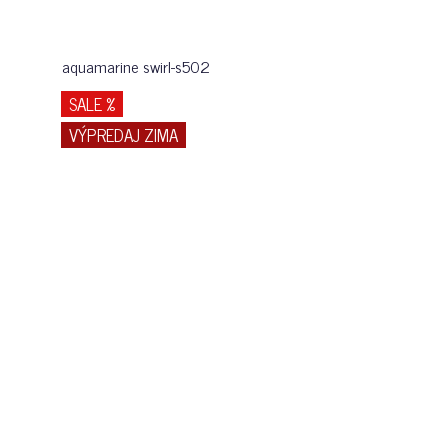
aquamarine swirl-s502
SALE %
VÝPREDAJ ZIMA