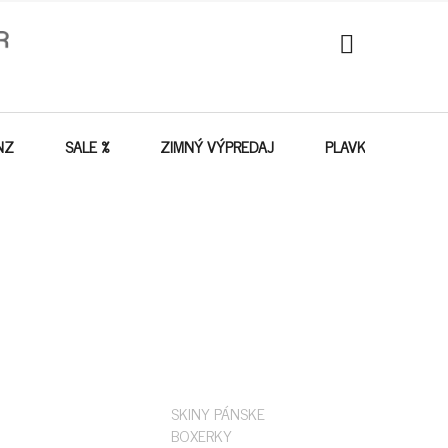
NÁKUPNÝ
KOŠÍK
NZ
SALE %
ZIMNÝ VÝPREDAJ
PLAVKY - VÝPREDA
SKINY PÁNSKE
BOXERKY