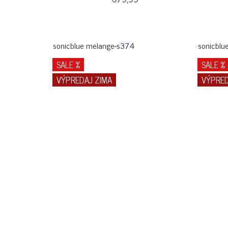
sonicblue melange-s374
sonicblu
SALE %
SALE %
VÝPREDAJ ZIMA
VÝPRED