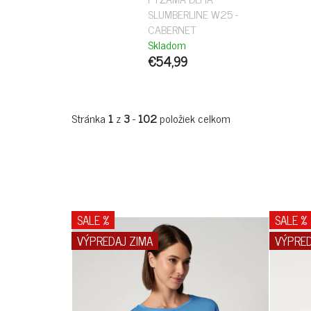
SLUMBERLINE W25 -
CABERNET
Skladom
€54,99
Stránka
1
z
3
-
102
položiek celkom
V
SALE %
SALE %
Ý
VÝPREDAJ ZIMA
VÝPRED
P
I
S
P