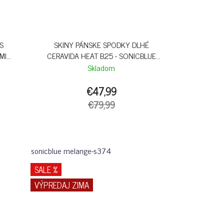
S
SKINY PÁNSKE SPODKY DLHÉ
MI
CERAVIDA HEAT B25 - SONICBLUE
RED
MELANGE
Skladom
€47,99
€79,99
sonicblue melange-s374
SALE %
VÝPREDAJ ZIMA