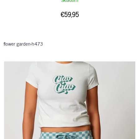
€59,95
flower garden-h473