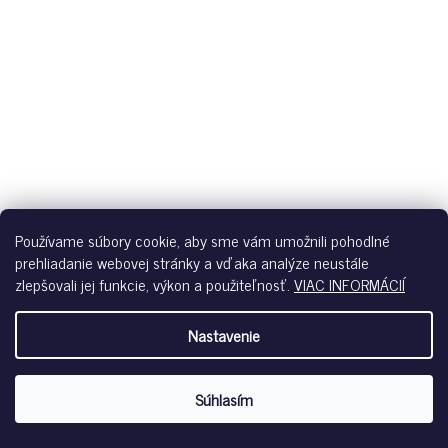
Používame súbory cookie, aby sme vám umožnili pohodlné
prehliadanie webovej stránky a vďaka analýze neustále
zlepšovali jej funkcie, výkon a použiteľnosť.
VIAC INFORMÁCIÍ
Nastavenie
Súhlasím
SKINY PODPRSENKA S VYBERATEĽNÝMI VÝSTUŽAMI
SENSATION S26 - NEBULAS BLUE