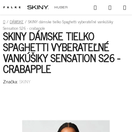
PREJSŤ
HĽADAŤ
NÁKUPN
NA
KOŠÍK
OBSAH
DOMOV
/
DÁMSKE
/
SKINY dámske tielko Spaghetti vyberateľné vankúšiky
Sensation S26 - crabapple
SKINY DÁMSKE TIELKO
SPAGHETTI VYBERATEĽNÉ
VANKÚŠIKY SENSATION S26 -
CRABAPPLE
Značka:
SKINY