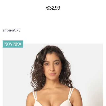
€32,99
antler-a076
NOVINKA