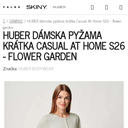
PREJSŤ
HĽADAŤ
NÁKUPN
NA
KOŠÍK
OBSAH
DOMOV
/
DÁMSKE
/
HUBER dámska pyžama krátka Casual At Home S26 - flower
garden
HUBER DÁMSKA PYŽAMA
KRÁTKA CASUAL AT HOME S26
- FLOWER GARDEN
Značka:
HUBER BODYWEAR