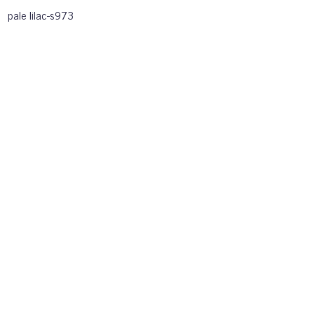
pale lilac-s973