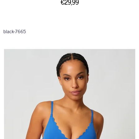
€29,99
black-7665