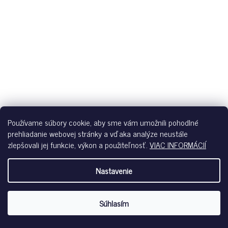
Používame súbory cookie, aby sme vám umožnili pohodlné
prehliadanie webovej stránky a vďaka analýze neustále
zlepšovali jej funkcie, výkon a použiteľnosť.
VIAC INFORMÁCIÍ
HUBER DÁMSKE NOHAVICE KRÁTKE NIGHT SELECTION S26 -
Nastavenie
PAINTED PAISLEY
Skladom
Súhlasím
€49,95