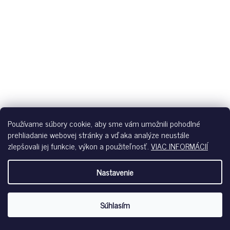
Používame súbory cookie, aby sme vám umožnili pohodlné
prehliadanie webovej stránky a vďaka analýze neustále
zlepšovali jej funkcie, výkon a použiteľnosť.
VIAC INFORMÁCIÍ
Nastavenie
Súhlasím
SKINY DÁMSKE TIELKO SPAGHETTI VYBERATEĽNÉ