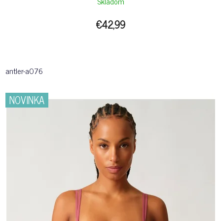
Skladom
€42,99
antler-a076
NOVINKA